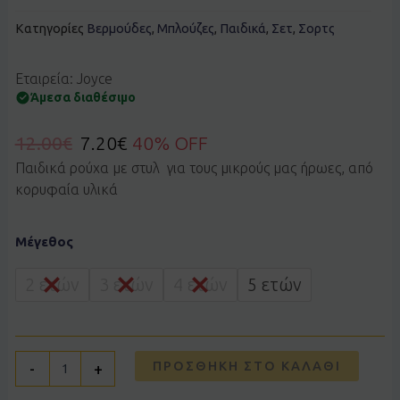
Κατηγορίες
Βερμούδες
,
Μπλούζες
,
Παιδικά
,
Σετ
,
Σορτς
Εταιρεία: Joyce
Άμεσα διαθέσιμο
12.00
€
7.20
€
40% OFF
Παιδικά ρούχα με στυλ για τους μικρούς μας ήρωες, από
κορυφαία υλικά
Σετ
Μέγεθος
JOYCE
2612143
κίτρινο
2 ετών
3 ετών
4 ετών
5 ετών
ποσότητα
ΠΡΟΣΘΉΚΗ ΣΤΟ ΚΑΛΆΘΙ
-
+