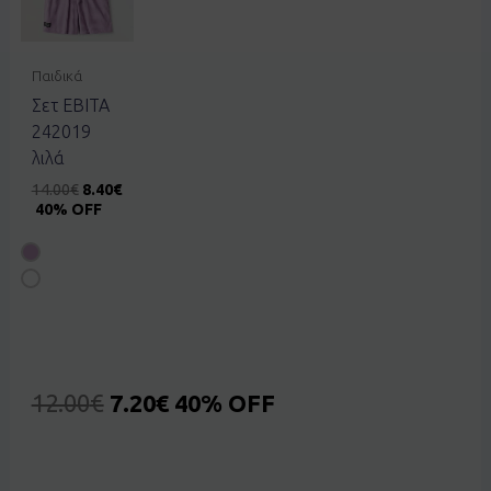
Παιδικά
Σετ EBITA
242019
λιλά
14.00
€
8.40
€
40% OFF
12.00
€
7.20
€
40% OFF