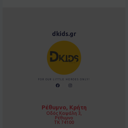
dkids.gr
FOR OUR LITTLE HEROES ONLY!
F
I
a
n
c
s
e
t
b
a
o
g
Ρέθυμνο, Κρήτη
o
r
k
a
Οδός Καψάλη 3,
m
Ρέθυμνο
TK 74100