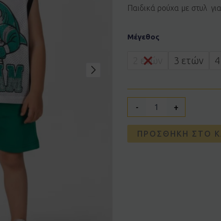
Παιδικά ρούχα με στυλ γι
Σετ
Μέγεθος
JOYCE
2612138
άσπρο
2 ετών
3 ετών
4
ποσότητα
-
+
ΠΡΟΣΘΉΚΗ ΣΤΟ Κ