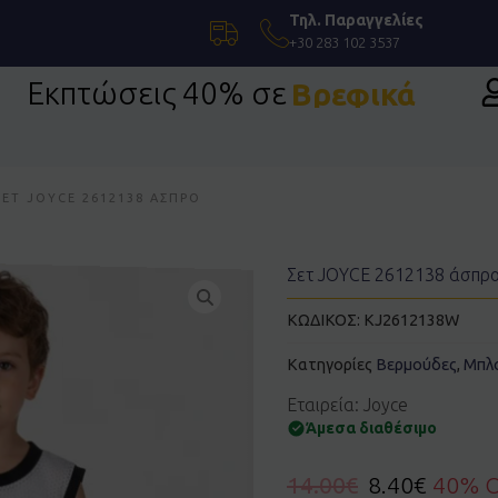
Τηλ. Παραγγελίες
+30 283 102 3537
Εκπτώσεις 40% σε
Βρεφικά
ΣΕΤ JOYCE 2612138 ΆΣΠΡΟ
Σετ JOYCE 2612138 άσπρ
ΚΩΔΙΚΟΣ:
KJ2612138W
Κατηγορίες
Βερμούδες
,
Μπλ
Εταιρεία: Joyce
Άμεσα διαθέσιμο
14.00
€
8.40
€
40% 