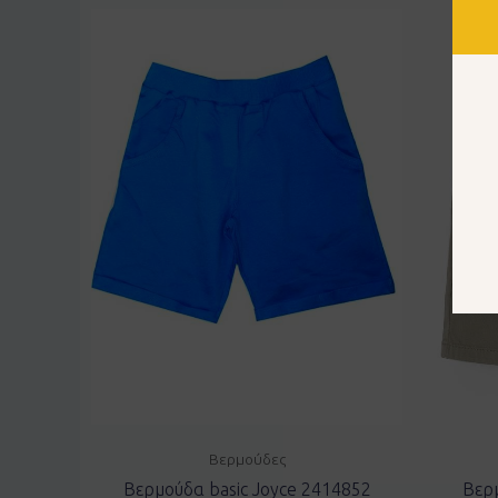
Βερμούδες
Βερμούδα basic Joyce 2414852
Βερ