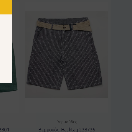
Βερμούδες
2801
Βερμούδα Hashtag 238736