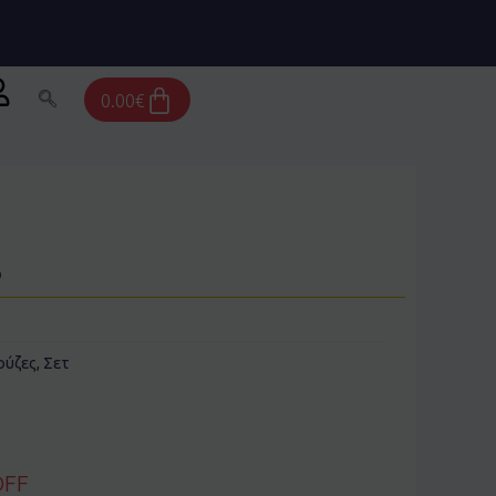
Cart
0.00
€
ο
ούζες
,
Σετ
OFF