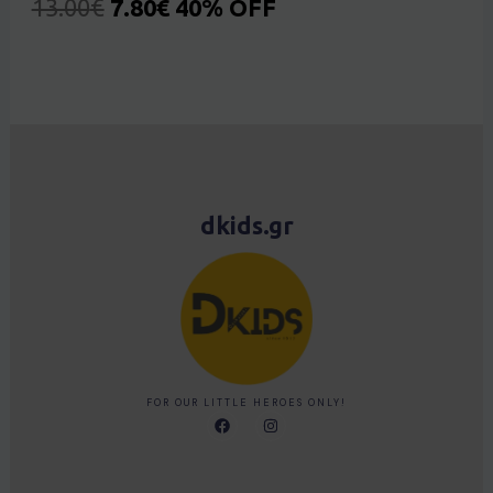
13.00
€
7.80
€
40% OFF
dkids.gr
FOR OUR LITTLE HEROES ONLY!
F
I
a
n
c
s
e
t
b
a