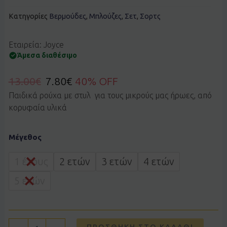
Κατηγορίες
Βερμούδες
,
Μπλούζες
,
Σετ
,
Σορτς
Εταιρεία: Joyce
Άμεσα διαθέσιμο
13.00
€
7.80
€
40% OFF
Παιδικά ρούχα με στυλ για τους μικρούς μας ήρωες, από
κορυφαία υλικά
Σετ
Μέγεθος
JOYCE
2612136
μωβ
1 έτους
2 ετών
3 ετών
4 ετών
ποσότητα
5 ετών
ΠΡΟΣΘΉΚΗ ΣΤΟ ΚΑΛΆΘΙ