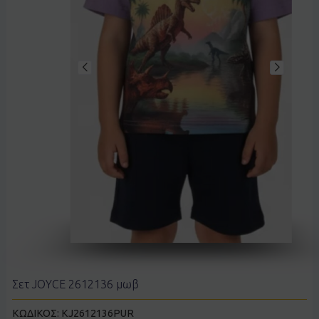
Σετ JOYCE 2612136 μωβ
ΚΩΔΙΚΟΣ:
KJ2612136PUR