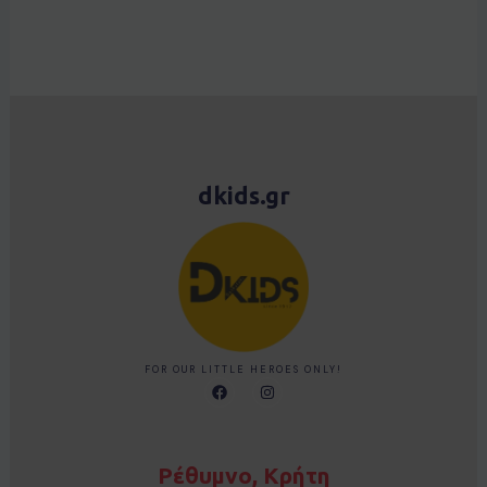
dkids.gr
FOR OUR LITTLE HEROES ONLY!
F
I
a
n
c
s
e
t
b
a
o
g
Ρέθυμνο, Κρήτη
o
r