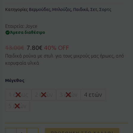
Κατηγορίες
Βερμούδες
,
Μπλούζες
,
Παιδικά
,
Σετ
,
Σορτς
Εταιρεία: Joyce
Άμεσα διαθέσιμο
13.00
€
7.80
€
40% OFF
Παιδικά ρούχα με στυλ για τους μικρούς μας ήρωες, από
κορυφαία υλικά
Σετ
Μέγεθος
JOYCE
2612136
γαλάζιο
1 έτους
2 ετών
3 ετών
4 ετών
ποσότητα
5 ετών
ΠΡΟΣΘΉΚΗ ΣΤΟ ΚΑΛΆΘΙ