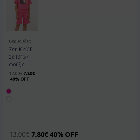
Βερμούδες
Σετ JOYCE
2613137
φούξια
12.00
€
7.20
€
40% OFF
13.00
€
7.80
€
40% OFF