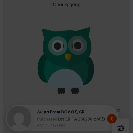
Όροι χρήσης
Δώρα From ΒΟΛΟΣ, GR
0
Purchased
Σετ EBITA 266238 φούξια - 5 ετών
About 3 days ago
CREATED BY
AIMARK
| POWERED BY
ENTERTHEWEB