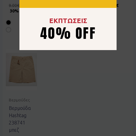
9.00
€
6.30
€
9.00
€
6.30
€
7.00
€
3.50
€
30% OFF
30% OFF
50% OFF
ΕΚΠΤΩΣΕΙΣ
40% OFF
Βερμούδες
Βερμούδα
Hashtag
238741
μπεζ