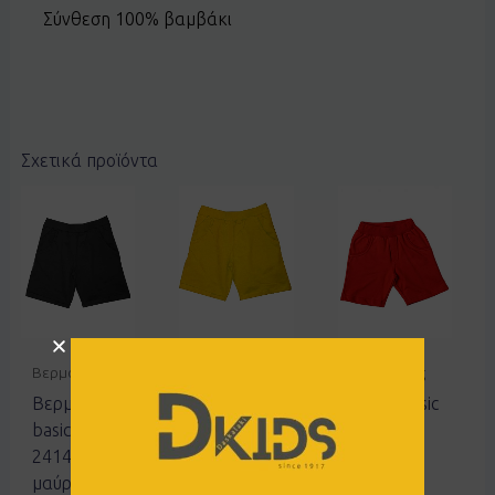
Σύνθεση 100% βαμβάκι
Σχετικά προϊόντα
Βερμούδες
Βερμούδες
Βερμούδες
Βερμούδα
Βερμούδα
Σορτς Basic
basic Joyce
basic Joyce
Joyce
2414852
2414852
2412405
μαύρο
μουσταρδί
κόκκινο