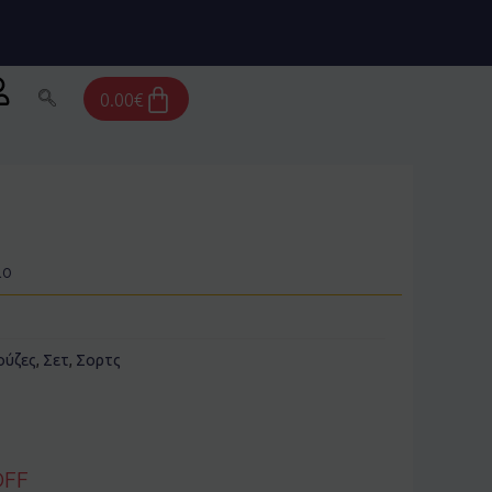
Cart
0.00
€
ιο
ούζες
,
Σετ
,
Σορτς
OFF