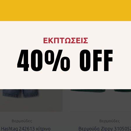
ΕΚΠΤΩΣΕΙΣ
40% OFF
Βερμούδες
Βερμούδες
 Hashtag 242613 κίτρινο
Βερμούδα Zippy 310505