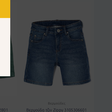
Βερμούδες
2801
Βερμούδα τζιν Zippy 3105306601