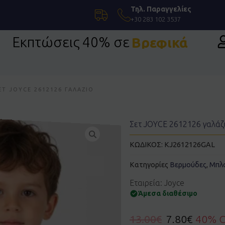
Τηλ. Παραγγελίες
+30 283 102 3537
Εκπτώσεις 40% σε
Βρεφικά
ΕΤ JOYCE 2612126 ΓΑΛΆΖΙΟ
Σετ JOYCE 2612126 γαλάζ
ΚΩΔΙΚΟΣ:
KJ2612126GAL
Κατηγορίες
Βερμούδες
,
Μπλ
Εταιρεία: Joyce
Άμεσα διαθέσιμο
13.00
€
7.80
€
40% 