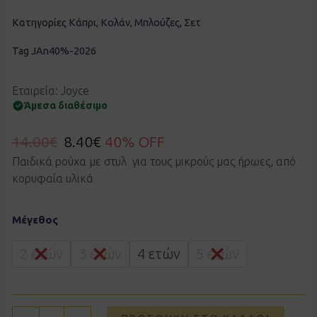
Κατηγορίες
Κάπρι
,
Κολάν
,
Μπλούζες
,
Σετ
Tag
JAn40%-2026
Εταιρεία: Joyce
Άμεσα διαθέσιμο
14.00
€
8.40
€
40% OFF
Παιδικά ρούχα με στυλ για τους μικρούς μας ήρωες, από
κορυφαία υλικά
Σετ
Μέγεθος
Joyce
2611117
κίτρινο
2 ετών
3 ετών
4 ετών
5 ετών
ποσότητα