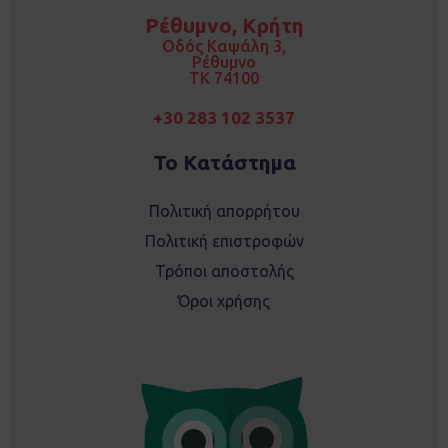
o
g
Ρέθυμνο, Κρήτη
o
r
k
a
Οδός Καψάλη 3,
m
Ρέθυμνο
TK 74100
+30 283 102 3537
Το Κατάστημα
Πολιτική απορρήτου
Πολιτική επιστροφών
Τρόποι αποστολής
Όροι χρήσης