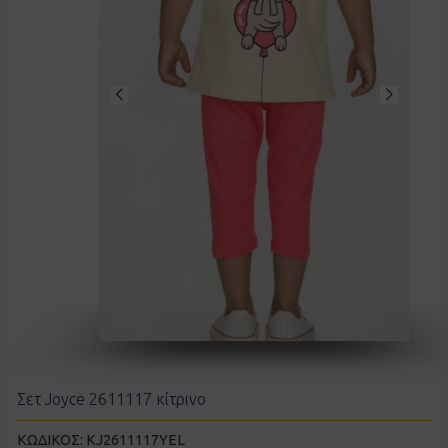
Σετ Joyce 2611117 κίτρινο
ΚΩΔΙΚΟΣ:
KJ2611117YEL