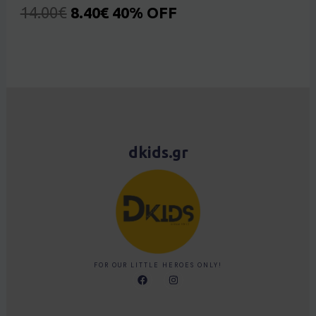
14.00
€
8.40
€
40% OFF
dkids.gr
FOR OUR LITTLE HEROES ONLY!
F
I
a
n
c
s
e
t
b
a