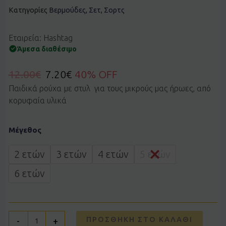
Κατηγορίες
Βερμούδες
,
Σετ
,
Σορτς
Εταιρεία: Hashtag
Άμεσα διαθέσιμο
12.00
€
7.20
€
40% OFF
Παιδικά ρούχα με στυλ για τους μικρούς μας ήρωες, από
κορυφαία υλικά
Σετ
Μέγεθος
HASHTAG
266837
σάπιο
2 ετών
3 ετών
4 ετών
5 ετών
μήλο
ποσότητα
6 ετών
ΠΡΟΣΘΉΚΗ ΣΤΟ ΚΑΛΆΘΙ
-
+