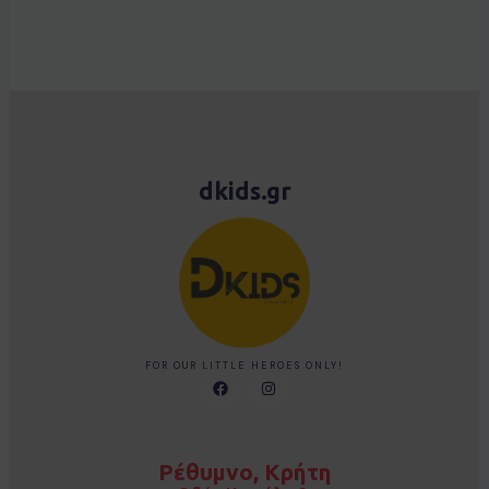
dkids.gr
FOR OUR LITTLE HEROES ONLY!
F
I
a
n
c
s
e
t
b
a
o
g
Ρέθυμνο, Κρήτη
o
r
k
a