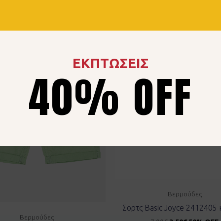
ΕΚΠΤΩΣΕΙΣ
40% OFF
Βερμούδες
Σορτς Basic Joyce 2412405 
Βερμούδες