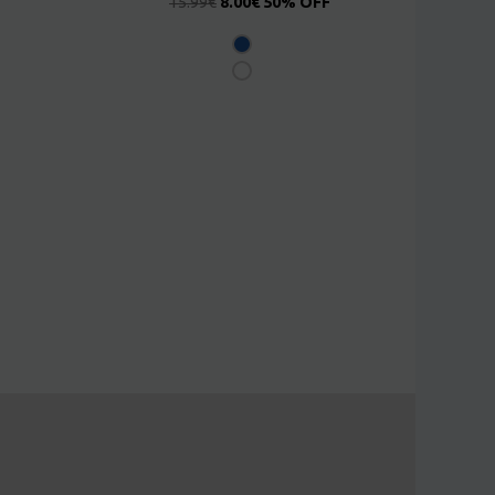
15.99
€
8.00
€
50% OFF