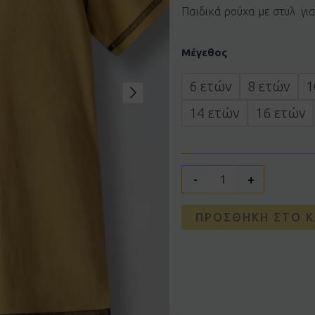
Παιδικά ρούχα με στυλ γι
Σετ
Μέγεθος
HASHTAG
266740
μουσταρδί
6 ετών
8 ετών
1
ποσότητα
14 ετών
16 ετών
-
+
ΠΡΟΣΘΉΚΗ ΣΤΟ Κ