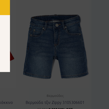
Βερμούδες
κόκκινο
Βερμούδα τζιν Zippy 3105306601