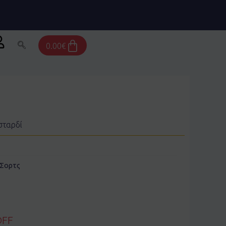
Cart
0.00
€
σταρδί
Σορτς
OFF