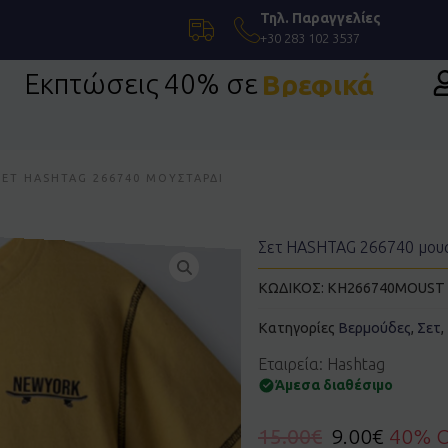
Τηλ. Παραγγελίες
+30 283 102 3537
Εκπτώσεις 40% σε
Βρεφικά
ΣΕΤ HASHTAG 266740 ΜΟΥΣΤΑΡΔΊ
Σετ HASHTAG 266740 μου
ΚΩΔΙΚΟΣ:
KH266740MOUST
Κατηγορίες
Βερμούδες
,
Σετ
,
Εταιρεία: Hashtag
Άμεσα διαθέσιμο
15.00
€
9.00
€
40% 