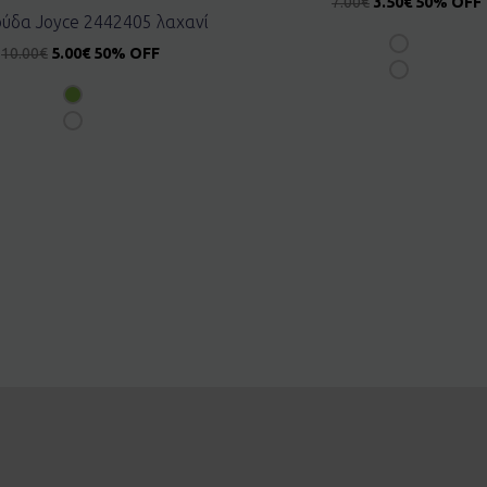
7.00
€
3.50
€
50% OFF
ύδα Joyce 2442405 λαχανί
10.00
€
5.00
€
50% OFF