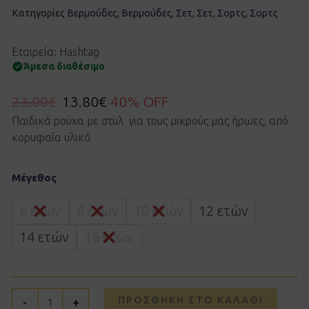
Κατηγορίες
Βερμούδες
,
Βερμούδες
,
Σετ
,
Σετ
,
Σορτς
,
Σορτς
Εταιρεία: Hashtag
Άμεσα διαθέσιμο
23.00
€
13.80
€
40% OFF
Παιδικά ρούχα με στυλ για τους μικρούς μας ήρωες, από
κορυφαία υλικά
Σετ
Μέγεθος
Hashtag
266723
μπεζ
6 ετών
8 ετών
10 ετών
12 ετών
άμμου
ποσότητα
14 ετών
16 ετών
ΠΡΟΣΘΉΚΗ ΣΤΟ ΚΑΛΆΘΙ
-
+