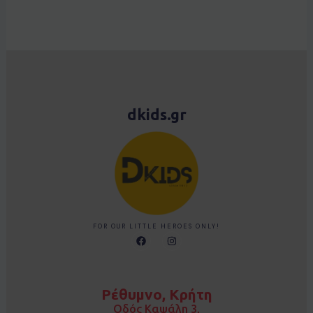
dkids.gr
FOR OUR LITTLE HEROES ONLY!
F
I
a
n
c
s
e
t
b
a
o
g
Ρέθυμνο, Κρήτη
o
r
k
a
Οδός Καψάλη 3,