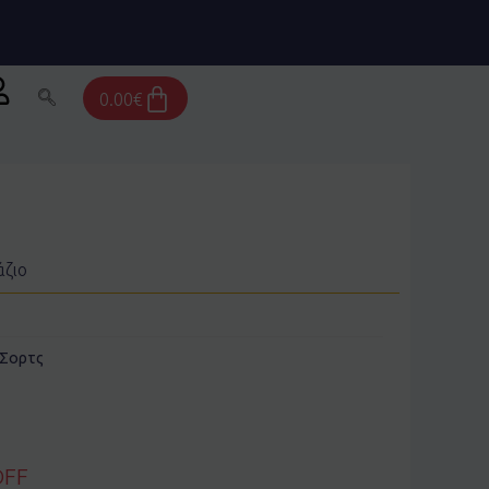
Cart
0.00
€
άζιο
Σορτς
OFF