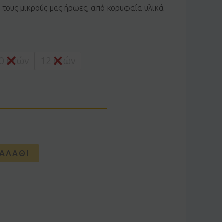
α τους μικρούς μας ήρωες, από κορυφαία υλικά
0 ετών
12 ετών
ΑΛΆΘΙ