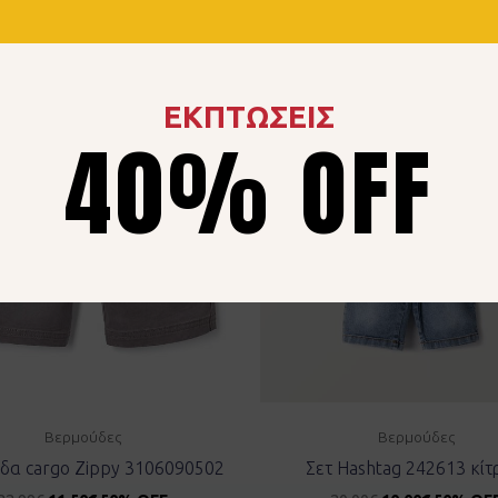
ΕΚΠΤΩΣΕΙΣ
40% OFF
Βερμούδες
Βερμούδες
δα cargo Zippy 3106090502
Σετ Hashtag 242613 κίτ