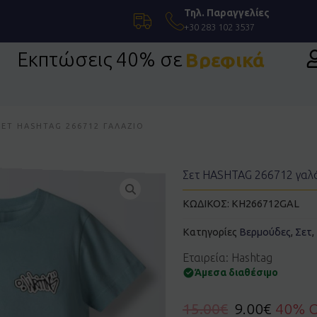
Τηλ. Παραγγελίες
+30 283 102 3537
Εκπτώσεις 40% σε
Βρεφικά
ΣΕΤ HASHTAG 266712 ΓΑΛΆΖΙΟ
Σετ HASHTAG 266712 γαλ
ΚΩΔΙΚΟΣ:
KH266712GAL
Κατηγορίες
Βερμούδες
,
Σετ
,
Εταιρεία: Hashtag
Άμεσα διαθέσιμο
15.00
€
9.00
€
40% 