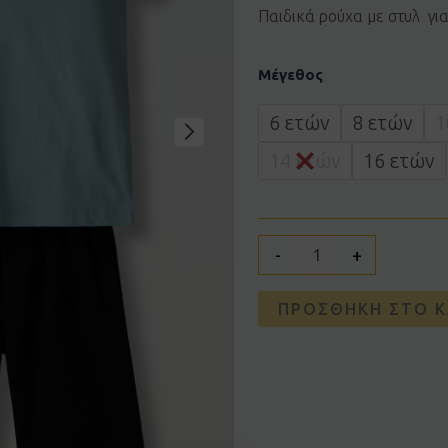
Παιδικά ρούχα με στυλ γι
Σετ
Μέγεθος
HASHTAG
266712
γαλάζιο
6 ετών
8 ετών
1
ποσότητα
14 ετών
16 ετών
-
+
ΠΡΟΣΘΉΚΗ ΣΤΟ Κ