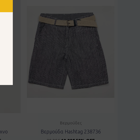
Βερμούδες
ρινο
Βερμούδα Hashtag 238736