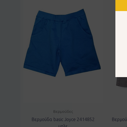
Βερμούδες
Βερμούδα basic Joyce 2414852
Βερμού
μπλε