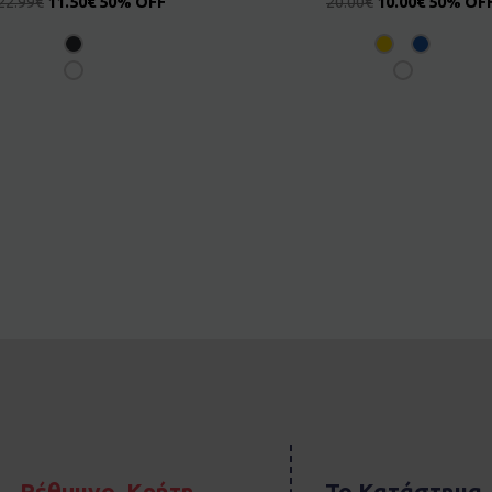
22.99
€
11.50
€
50% OFF
20.00
€
10.00
€
50% OF
Ρέθυμνο, Κρήτη
Το Κατάστημα