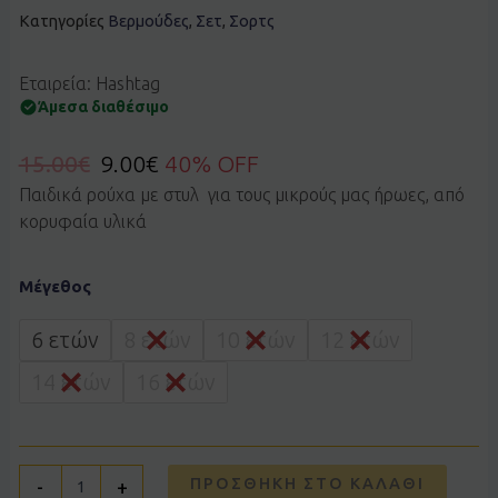
Κατηγορίες
Βερμούδες
,
Σετ
,
Σορτς
Εταιρεία: Hashtag
Άμεσα διαθέσιμο
15.00
€
9.00
€
40% OFF
Παιδικά ρούχα με στυλ για τους μικρούς μας ήρωες, από
κορυφαία υλικά
Σετ
Μέγεθος
HASHTAG
266711
γκρι
6 ετών
8 ετών
10 ετών
12 ετών
ποσότητα
14 ετών
16 ετών
ΠΡΟΣΘΉΚΗ ΣΤΟ ΚΑΛΆΘΙ
-
+