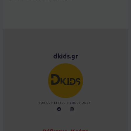
dkids.gr
FOR OUR LITTLE HEROES ONLY!
F
I
a
n
c
s
e
t
b
a
o
g