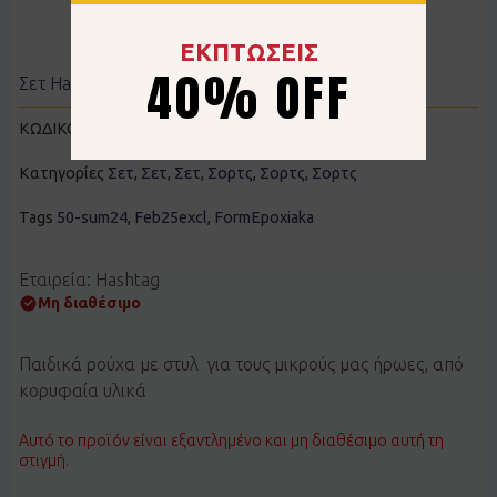
ΕΚΠΤΩΣΕΙΣ
40% OFF
Σετ Hashtag 242600 άσπρο
ΚΩΔΙΚΟΣ:
E242600N
Κατηγορίες
Σετ
,
Σετ
,
Σετ
,
Σορτς
,
Σορτς
,
Σορτς
Tags
50-sum24
,
Feb25excl
,
FormEpoxiaka
Εταιρεία: Hashtag
Μη διαθέσιμο
Παιδικά ρούχα με στυλ για τους μικρούς μας ήρωες, από
κορυφαία υλικά
Αυτό το προϊόν είναι εξαντλημένο και μη διαθέσιμο αυτή τη
στιγμή.