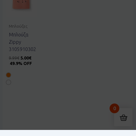
Μπλούζες
Μπλούζα
Zippy
3105910302
9.99
€
5.00
€
49.9% OFF
Δώρα From ΒΟΛΟΣ, GR
0
Purchased
Σετ EBITA 266238 φούξια - 5 ετών
About 2 days ago