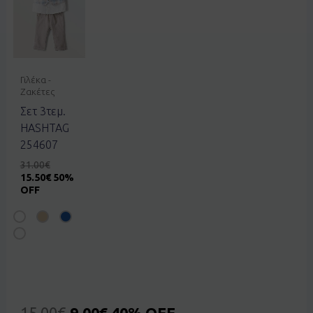
Γιλέκα -
Ζακέτες
Σετ 3τεμ.
HASHTAG
254607
31.00
€
15.50
€
50%
OFF