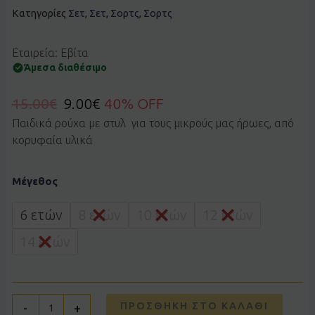
Κατηγορίες
Σετ
,
Σετ
,
Σορτς
,
Σορτς
Εταιρεία: Εβίτα
Άμεσα διαθέσιμο
15.00
€
9.00
€
40% OFF
Παιδικά ρούχα με στυλ για τους μικρούς μας ήρωες, από
κορυφαία υλικά
Σετ
Μέγεθος
Ebita
266072
άσπρο
6 ετών
8 ετών
10 ετών
12 ετών
ποσότητα
14 ετών
ΠΡΟΣΘΉΚΗ ΣΤΟ ΚΑΛΆΘΙ
-
+