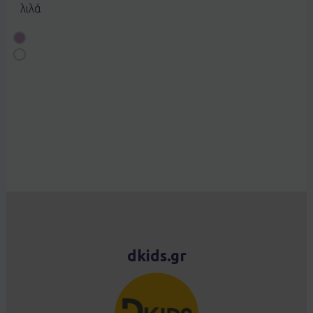
λιλά
dkids.gr