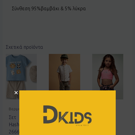
Σύνθεση 95%βαμβάκι & 5% λύκρα
Σχετικά προϊόντα
Βερμούδες
Παντελόνια
Σετ
Σετ
Σετ
Σετ Ebita
Hashtag
Hashtag
254097
266612
266817
neon ροζ