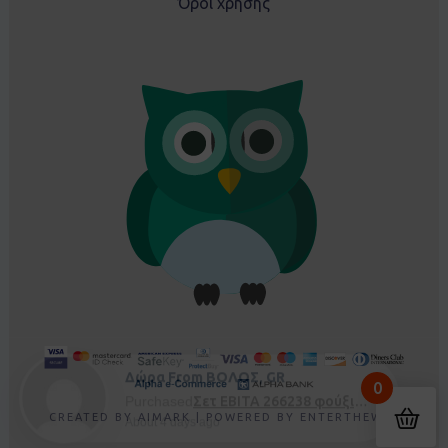
Όροι χρήσης
Δώρα From ΒΟΛΟΣ, GR
0
Purchased
Σετ EBITA 266238 φούξια - 5 ετών
About 4 days ago
CREATED BY
AIMARK
| POWERED BY
ENTERTHEWEB