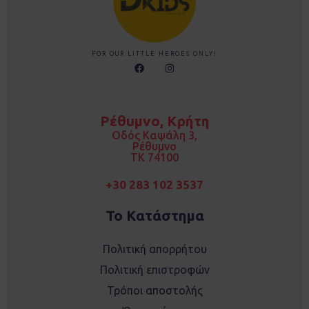
FOR OUR LITTLE HEROES ONLY!
F
I
a
n
c
s
e
t
b
a
o
g
Ρέθυμνο, Κρήτη
o
r
k
a
Οδός Καψάλη 3,
m
Ρέθυμνο
TK 74100
+30 283 102 3537
Το Κατάστημα
Πολιτική απορρήτου
Πολιτική επιστροφών
Τρόποι αποστολής