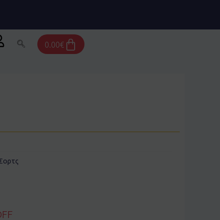
Cart
0.00
€
Σορτς
OFF