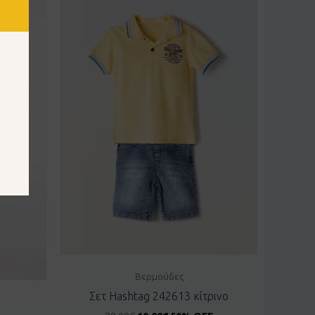
Βερμούδες
Σετ Hashtag 242613 κίτρινο