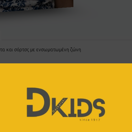
ράντα και σόρτσς με ενσωματωμένη ζώνη