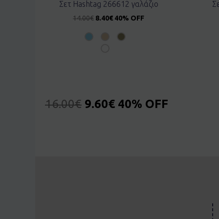
Σετ Hashtag 266612 γαλάζιο
Σ
14.00
€
8.40
€
40% OFF
16.00
€
9.60
€
40% OFF