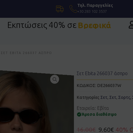
Τηλ. Παραγγελίες
+30 283 102 3537
Εκπτώσεις 40% σε
Βρεφικά
 ΣΕΤ EBITA 266037 ΆΣΠΡΟ
Σετ Ebita 266037 άσπρο
ΚΩΔΙΚΟΣ:
DE266037W
Κατηγορίες
Σετ
,
Σετ
,
Σορτς
,
Εταιρεία: Εβίτα
Άμεσα διαθέσιμο
16.00
€
9.60
€
40% 