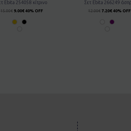
ετ Ebita 254058 κίτρινο
Σετ Ebita 266249 άσπ
15.00
€
9.00
€
40% OFF
12.00
€
7.20
€
40% OFF