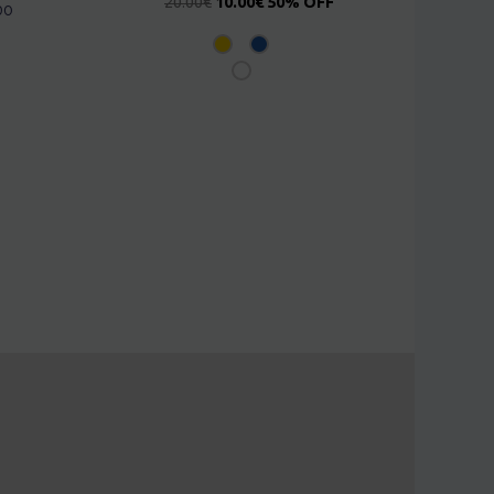
20.00
€
10.00
€
50% OFF
ρο