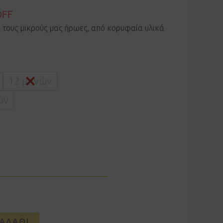
OFF
α τους μικρούς μας ήρωες, από κορυφαία υλικά
12 μηνών
ών
ΑΛΆΘΙ