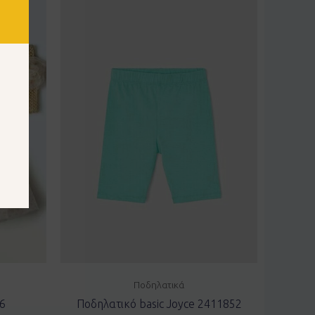
Ποδηλατικά
6
Ποδηλατικό basic Joyce 2411852