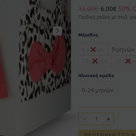
12.00
€
6.00
€
50% 
Παιδικά ρούχα με στυλ γι
Σετ
Μέγεθος
EBITA
254508
ποσότητα
6 μηνών
9 μηνών
18 μηνών
24 μην
Ηλικιακή ομάδα
0-24 μηνών
-
+
ΠΡΟΣΘΉΚΗ ΣΤΟ Κ