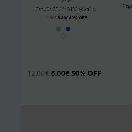
Κολάν
Φόρε
Σετ JOYCE 2613132 γαλάζιο
14.00
€
8.40
€
40% OFF
12.00
€
6.00
€
50% OFF