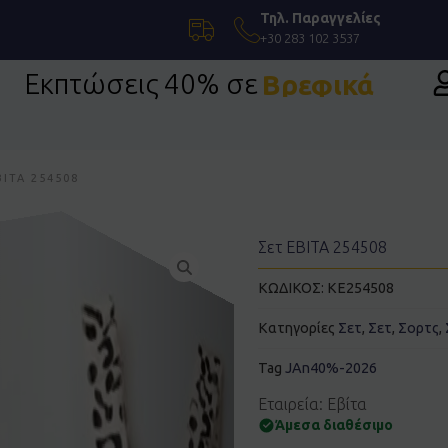
Τηλ. Παραγγελίες
+30 283 102 3537
Εκπτώσεις 40% σε
Βρεφικά
BITA 254508
Σετ EBITA 254508
ΚΩΔΙΚΟΣ:
KE254508
Κατηγορίες
Σετ
,
Σετ
,
Σορτς
,
Tag
JAn40%-2026
Εταιρεία: Εβίτα
Άμεσα διαθέσιμο