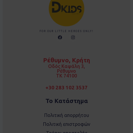
FOR OUR LITTLE HEROES ONLY!
F
I
a
n
c
s
e
t
b
a
o
g
Ρέθυμνο, Κρήτη
o
r
k
a
Οδός Καψάλη 3,
m
Ρέθυμνο
TK 74100
+30 283 102 3537
Το Κατάστημα
Πολιτική απορρήτου
Πολιτική επιστροφών
Τρόποι αποστολής