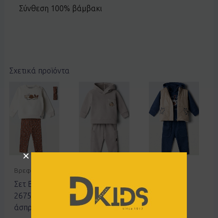
Σύνθεση 100% βάμβακι
Σχετικά προϊόντα
Βρεφικά
Βρεφικά
Βρεφικά
Σετ Ebita
Σετ
Σετ 3τεμ
267515
Hashtag
Hashtag
άσπρο
267600
267625