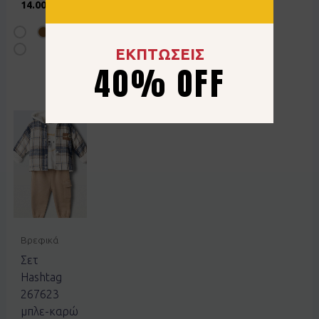
γκρί
γκρι
14.00
€
14.00
€
21.00
€
ΕΚΠΤΩΣΕΙΣ
40% OFF
Βρεφικά
Σετ
Hashtag
267623
μπλε-καρώ