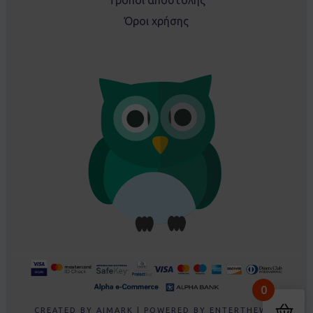
Όροι χρήσης
Ρουλα From Ρέθυμνο, GR
0
Purchased
Σετ EBITA 242019 φούξια - 8 ετών
About 5 hours ago
CREATED BY
AIMARK
| POWERED BY
ENTERTHEWEB