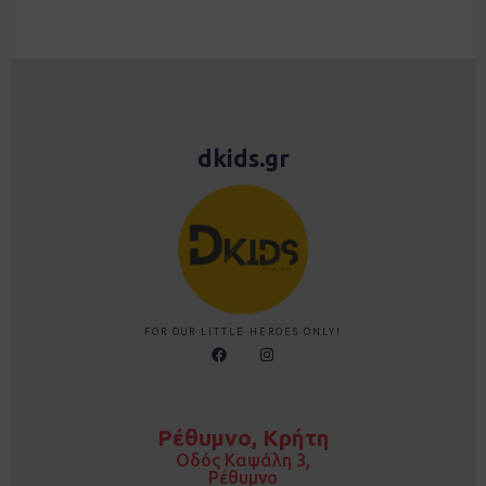
dkids.gr
FOR OUR LITTLE HEROES ONLY!
F
I
a
n
c
s
e
t
b
a
o
g
Ρέθυμνο, Κρήτη
o
r
k
a
Οδός Καψάλη 3,
m
Ρέθυμνο