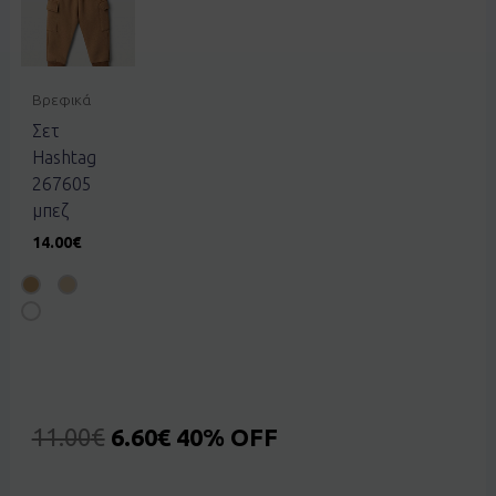
Βρεφικά
Σετ
Hashtag
267605
μπεζ
14.00
€
11.00
€
6.60
€
40% OFF