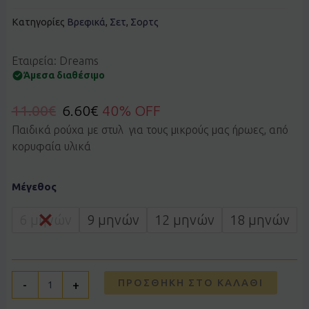
Κατηγορίες
Βρεφικά
,
Σετ
,
Σορτς
Εταιρεία: Dreams
Άμεσα διαθέσιμο
11.00
€
6.60
€
40% OFF
Παιδικά ρούχα με στυλ για τους μικρούς μας ήρωες, από
κορυφαία υλικά
Σετ
Μέγεθος
Dreams
by
Joyce
6 μηνών
9 μηνών
12 μηνών
18 μηνών
2622105
γαλάζιο
ποσότητα
ΠΡΟΣΘΉΚΗ ΣΤΟ ΚΑΛΆΘΙ
-
+