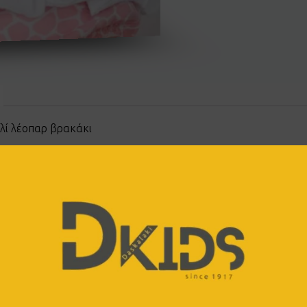
αλί λέοπαρ βρακάκι