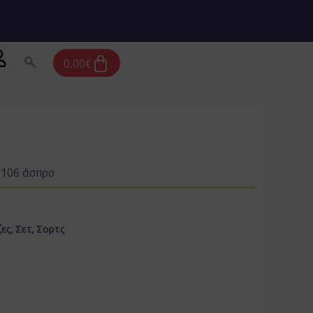
Cart
0.00
€
1106 άσπρο
ες
,
Σετ
,
Σορτς