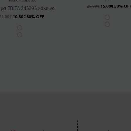
29.99
€
15.00
€
50% OF
μα EBITA 243293 κόκκινο
21.00
€
10.50
€
50% OFF