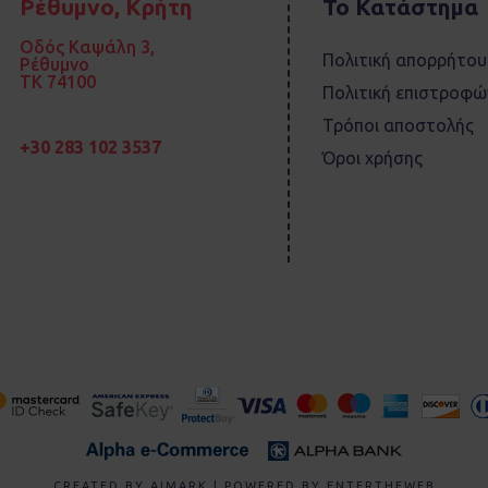
Ρέθυμνο, Κρήτη
Το Κατάστημα
Οδός Καψάλη 3,
Πολιτική απορρήτου
Ρέθυμνο
TK 74100
Πολιτική επιστροφώ
Τρόποι αποστολής
+30 283 102 3537
Όροι χρήσης
CREATED BY
AIMARK
| POWERED BY
ENTERTHEWEB