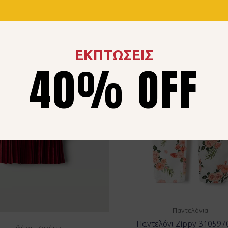
ΕΚΠΤΩΣΕΙΣ
40% OFF
Παντελόνια
Παντελόνι Zippy 310597
Γιλέκα - Ζακέτες