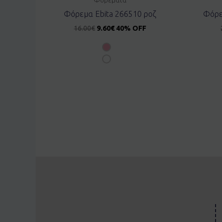
Φόρεμα Ebita 266510 ροζ
Φόρε
16.00
€
9.60
€
40% OFF