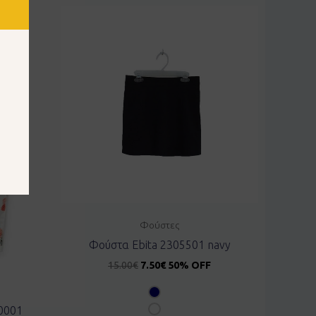
Φούστες
Φούστα Ebita 2305501 navy
15.00
€
7.50
€
50% OFF
0001