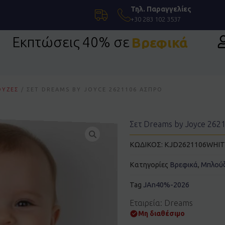
Τηλ. Παραγγελίες
+30 283 102 3537
Εκπτώσεις 40% σε
Βρεφικά
ΎΖΕΣ
/ ΣΕΤ DREAMS BY JOYCE 2621106 ΆΣΠΡΟ
Σετ Dreams by Joyce 262
ΚΩΔΙΚΟΣ:
KJD2621106WHIT
Κατηγορίες
Βρεφικά
,
Μπλούζ
Tag
JAn40%-2026
Εταιρεία: Dreams
Μη διαθέσιμο