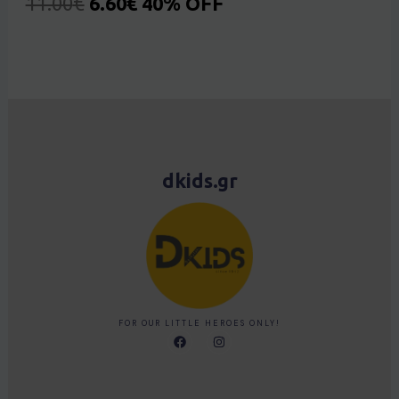
11.00
€
6.60
€
40% OFF
dkids.gr
FOR OUR LITTLE HEROES ONLY!
F
I
a
n
c
s
e
t
b
a
o
g