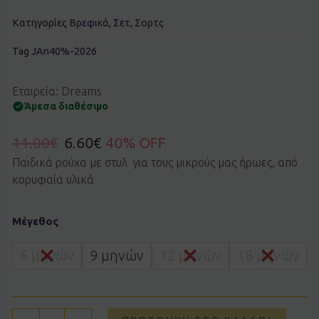
Κατηγορίες
Βρεφικά
,
Σετ
,
Σορτς
Tag
JAn40%-2026
Εταιρεία: Dreams
Άμεσα διαθέσιμο
11.00
€
6.60
€
40% OFF
Παιδικά ρούχα με στυλ για τους μικρούς μας ήρωες, από
κορυφαία υλικά
Σετ
Μέγεθος
Dreams
by
Joyce
6 μηνών
9 μηνών
12 μηνών
18 μηνών
2621104
γαλάζιο
ποσότητα