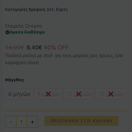
Κατηγορίες
Βρεφικά
,
Σετ
,
Σορτς
Εταιρεία: Dreams
Άμεσα διαθέσιμο
14.00
€
8.40
€
40% OFF
Παιδικά ρούχα με στυλ για τους μικρούς μας ήρωες, από
κορυφαία υλικά
Σετ
Μέγεθος
Dreams
by
Joyce
6 μηνών
9 μηνών
12 μηνών
18 μηνών
2622104
χακί
zoo
ποσότητα
ΠΡΟΣΘΉΚΗ ΣΤΟ ΚΑΛΆΘΙ
-
+