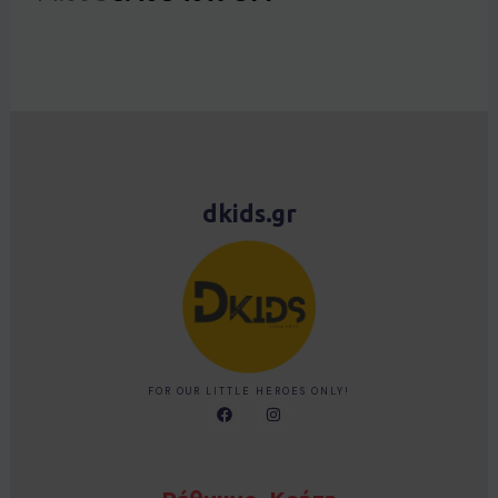
dkids.gr
FOR OUR LITTLE HEROES ONLY!
F
I
a
n
c
s
e
t
b
a
o
g