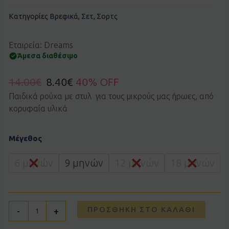
Κατηγορίες
Βρεφικά
,
Σετ
,
Σορτς
Εταιρεία: Dreams
Άμεσα διαθέσιμο
14.00
€
8.40
€
40% OFF
Παιδικά ρούχα με στυλ για τους μικρούς μας ήρωες, από
κορυφαία υλικά
Σετ
Μέγεθος
Dreams
by
Joyce
6 μηνών
9 μηνών
12 μηνών
18 μηνών
2622104
γαλάζιο
zoo
ποσότητα
ΠΡΟΣΘΉΚΗ ΣΤΟ ΚΑΛΆΘΙ
-
+