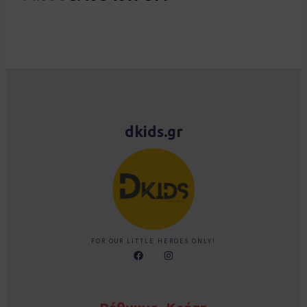
dkids.gr
FOR OUR LITTLE HEROES ONLY!
F
I
a
n
c
s
e
t
b
a
o
g