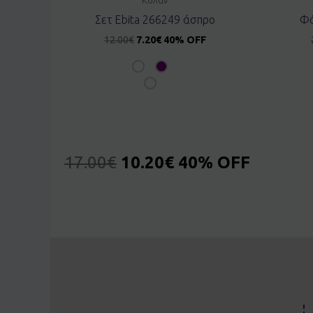
Σετ Ebita 266249 άσπρο
Φό
12.00
€
7.20
€
40% OFF
17.00
€
10.20
€
40% OFF