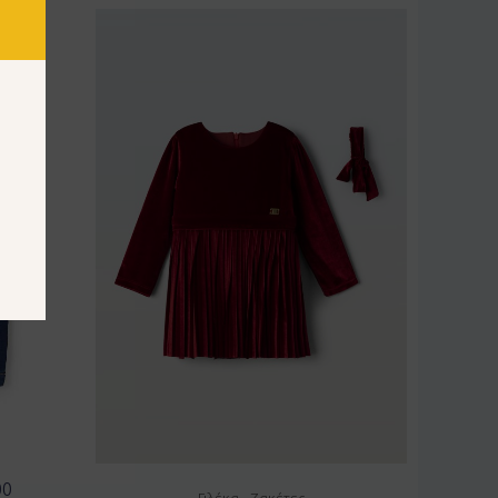
00
Γιλέκα - Ζακέτες