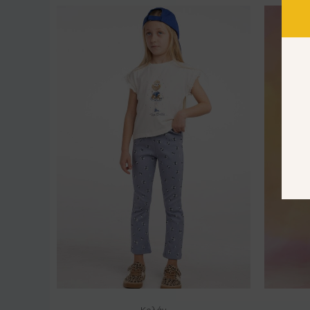
Κολάν