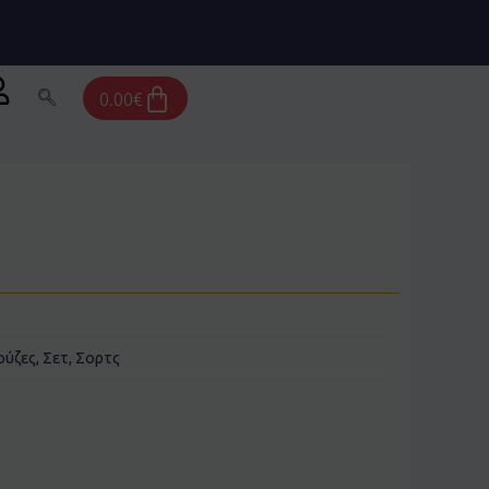
Cart
0.00
€
ούζες
,
Σετ
,
Σορτς