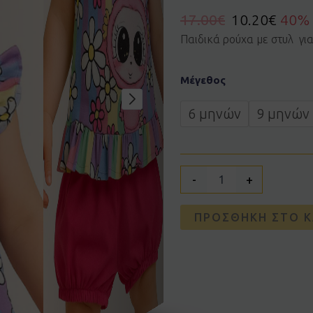
17.00
€
10.20
€
40%
Παιδικά ρούχα με στυλ γι
Σετ
Μέγεθος
ACTION
226600140
ποσότητα
6 μηνών
9 μηνών
-
+
ΠΡΟΣΘΉΚΗ ΣΤΟ Κ