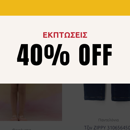
ΕΚΠΤΩΣΕΙΣ
40% OFF
Παντελόνια
Τζιν ZIPPY 31065645
Φορέματα