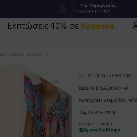
Τηλ. Παραγγελίες
+30 283 102 3537
Εκπτώσεις 40% σε
Βρεφικά
Επίσημη Ένδυση
ΣΕΤ ACTION 226600140
Σετ ACTION 226600140
ΚΩΔΙΚΟΣ:
KA226600140
Κατηγορίες
Βερμούδες
,
Μπλ
Tag
JAn40%-2026
Εταιρεία: Action
Άμεσα διαθέσιμο