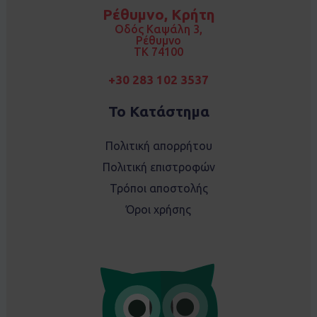
o
g
Ρέθυμνο, Κρήτη
o
r
k
a
Οδός Καψάλη 3,
m
Ρέθυμνο
TK 74100
+30 283 102 3537
Το Κατάστημα
Πολιτική απορρήτου
Πολιτική επιστροφών
Τρόποι αποστολής
Όροι χρήσης