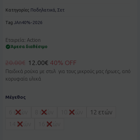
Κατηγορίες
Ποδηλατικά
,
Σετ
Tag
JAn40%-2026
Εταιρεία: Action
Άμεσα διαθέσιμο
20.00
€
12.00
€
40% OFF
Παιδικά ρούχα με στυλ για τους μικρούς μας ήρωες, από
κορυφαία υλικά
Σετ
Μέγεθος
ACTION
2263004716
λιλά
6 ετών
8 ετών
10 ετών
12 ετών
ποσότητα
14 ετών
16 ετών