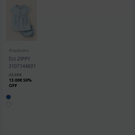
Φορέματα
Σετ ZIPPY
3107144601
25.99
€
13.00
€
50%
OFF