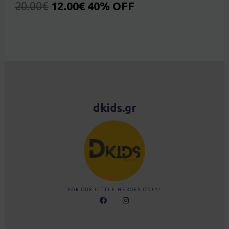
20.00
€
12.00
€
40% OFF
dkids.gr
FOR OUR LITTLE HEROES ONLY!
F
I
a
n
c
s
e
t
b
a