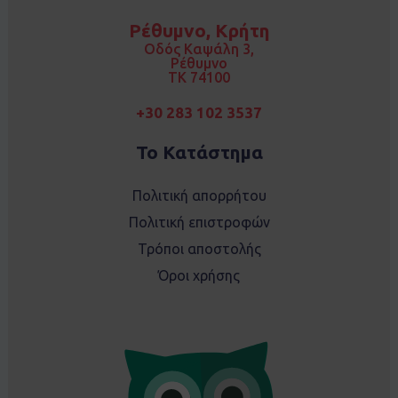
b
a
o
g
Ρέθυμνο, Κρήτη
o
r
k
a
Οδός Καψάλη 3,
m
Ρέθυμνο
TK 74100
+30 283 102 3537
Το Κατάστημα
Πολιτική απορρήτου
Πολιτική επιστροφών
Τρόποι αποστολής
Όροι χρήσης