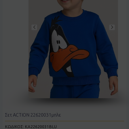
Σετ ACTION 22620031μπλε
ΚΩΔΙΚΟΣ:
KA22620031BLU