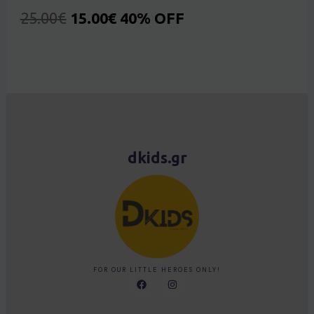
25.00
€
15.00
€
40% OFF
dkids.gr
FOR OUR LITTLE HEROES ONLY!
F
I
a
n
c
s
e
t