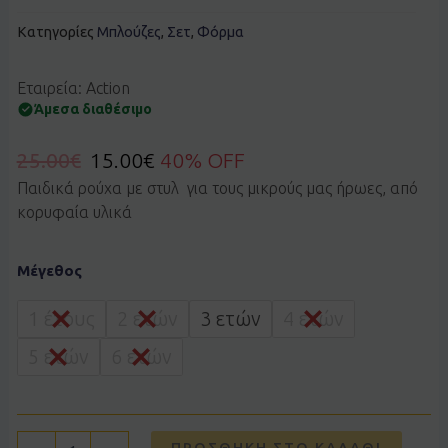
Κατηγορίες
Μπλούζες
,
Σετ
,
Φόρμα
Εταιρεία: Action
Άμεσα διαθέσιμο
25.00
€
15.00
€
40% OFF
Παιδικά ρούχα με στυλ για τους μικρούς μας ήρωες, από
κορυφαία υλικά
Σετ
Μέγεθος
ACTION
22620031μπλε
ποσότητα
1 έτους
2 ετών
3 ετών
4 ετών
5 ετών
6 ετών
ΠΡΟΣΘΉΚΗ ΣΤΟ ΚΑΛΆΘΙ