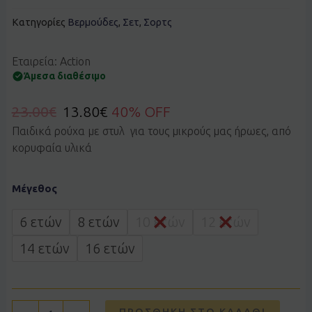
Κατηγορίες
Βερμούδες
,
Σετ
,
Σορτς
Εταιρεία: Action
Άμεσα διαθέσιμο
23.00
€
13.80
€
40% OFF
Παιδικά ρούχα με στυλ για τους μικρούς μας ήρωες, από
κορυφαία υλικά
Σετ
Μέγεθος
ACTION
22610034
γκρι
6 ετών
8 ετών
10 ετών
12 ετών
ποσότητα
14 ετών
16 ετών
ΠΡΟΣΘΉΚΗ ΣΤΟ ΚΑΛΆΘΙ