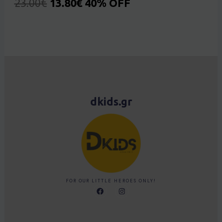
23.00
€
13.80
€
40% OFF
dkids.gr
FOR OUR LITTLE HEROES ONLY!
F
I
a
n
c
s
e
t
b
a