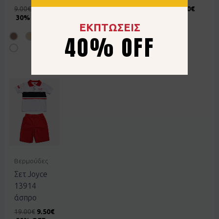
50% OFF
9.00
€
6.30
€
19.00
€
9.50
€
30% OFF
50% OFF
ΕΚΠΤΩΣΕΙΣ
40% OFF
Βερμούδες
Σετ Joyce
13914
άσπρο
19.00
€
9.50
€