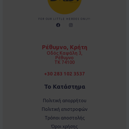
FOR OUR LITTLE HEROES ONLY!
F
I
a
n
c
s
e
t
b
a
o
g
Ρέθυμνο, Κρήτη
o
r
k
a
Οδός Καψάλη 3,
m
Ρέθυμνο
TK 74100
+30 283 102 3537
Το Κατάστημα
Πολιτική απορρήτου
Πολιτική επιστροφών
Τρόποι αποστολής
Όροι χρήσης