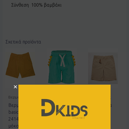
Σύνθεση 100% βαμβάκι
Σχετικά προϊόντα
Βερμούδες
Βερμούδες
Βερμούδες
Βερμούδα
Σορτς Blue
Βερμούδα
basic Joyce
Seven
Hashtag
2414852
824629
238741
μόκα
μπεζ
15.50
€
7.75
€