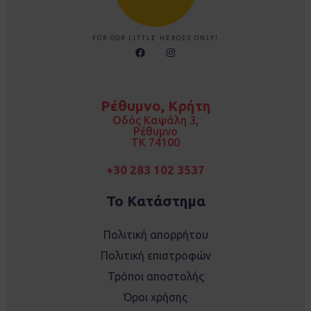
FOR OUR LITTLE HEROES ONLY!
F
I
a
n
c
s
e
t
b
a
o
g
Ρέθυμνο, Κρήτη
o
r
k
a
Οδός Καψάλη 3,
m
Ρέθυμνο
TK 74100
+30 283 102 3537
Το Κατάστημα
Πολιτική απορρήτου
Πολιτική επιστροφών
Τρόποι αποστολής
Όροι χρήσης