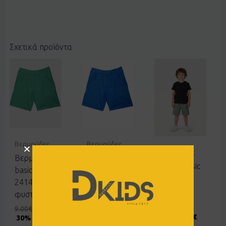
Σχετικά προϊόντα
Βερμούδες
Βερμούδες
Βερμούδες
Βερμούδα
Βερμούδα
Σορτς Basic
basic Joyce
basic Joyce
Joyce
2414852
2414852
2412405
φυστικί
μπλε
μέντα
9.00
€
6.30
€
9.00
€
6.30
€
7.00
€
3.50
€
30% OFF
30% OFF
50% OFF