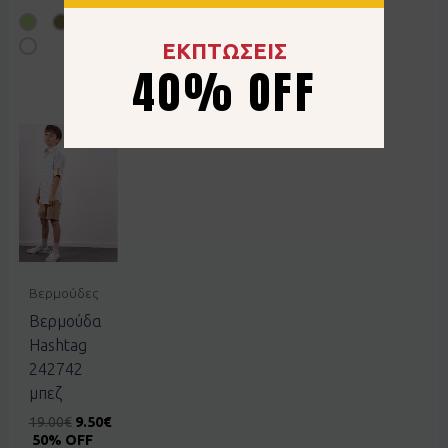
ΕΚΠΤΩΣΕΙΣ
40% OFF
Βερμούδες
Βερμούδα
Hashtag
242742
μπεζ
19.00
€
9.50
€
50% OFF