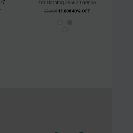
πεζ
Σετ Hashtag 266620 άσπρο
F
23.00
€
13.80
€
40% OFF