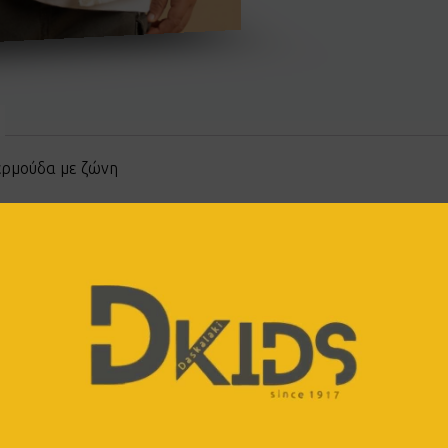
βερμούδα με ζώνη