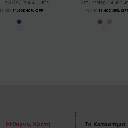
τ HASHTAG 266605 μπλε
Σετ Hashtag 266602 μ
19.00
€
11.40
€
40% OFF
19.00
€
11.40
€
40% OF
Ρέθυμνο, Κρήτη
Το Κατάστημα