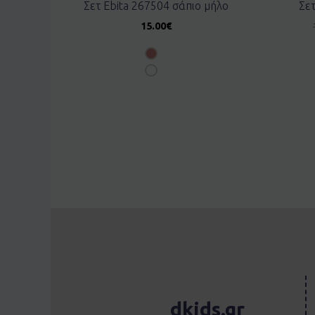
Σετ Ebita 267504 σάπιο μήλο
Σε
15.00
€
dkids.gr