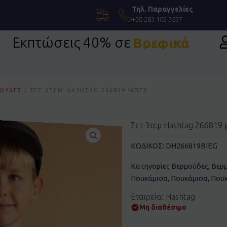
Τηλ. Παραγγελίες
+30 283 102 3537
Εκπτώσεις 40% σε
Βρεφικά
ΟΎΔΕΣ
/ ΣΕΤ 3ΤΕΜ HASHTAG 266819 ΜΠΕΖ
Σετ 3τεμ Hashtag 266819 
ΚΩΔΙΚΟΣ:
DH266819BIEG
Κατηγορίες
Βερμούδες
,
Βερ
Πουκάμισα
,
Πουκάμισα
,
Που
Εταιρεία: Hashtag
Μη διαθέσιμο