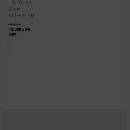
Πουκάμισο
Zippy
3105985702
19.99
€
10.00
€
50%
OFF