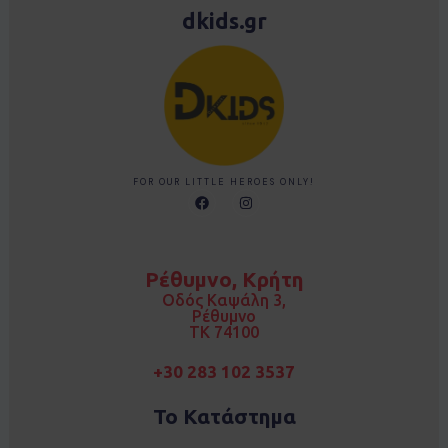
dkids.gr
FOR OUR LITTLE HEROES ONLY!
F
I
a
n
c
s
e
t
b
a
o
g
Ρέθυμνο, Κρήτη
o
r
k
a
Οδός Καψάλη 3,
m
Ρέθυμνο
TK 74100
+30 283 102 3537
Το Κατάστημα