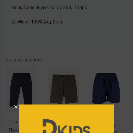
Πουκάμισο Joyce mao γιακά, άσπρο
Σύνθεση 100% βαμβάκι
Σχετικά προϊόντα
Βερμούδες
Παντελόνια
Βερμούδες
Βερμούδα
Παντελόνι
Βερμούδα
Blue Seven