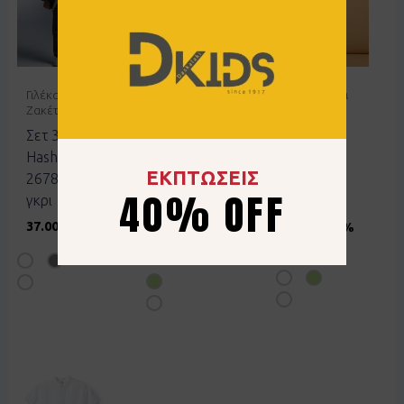
Γιλέκα -
Παντελόνια
Πουκάμισα
Ζακέτες
Σετ
Πουκάμισο
Σετ 3τεμ
Hashtag
mao Joyce
Hashtag
266817
2646503
ΕΚΠΤΩΣΕΙΣ
267821
άσπρο
φυστικί
40% OFF
γκρι
22.00
€
19.00
€
37.00
€
13.20
€
40%
11.40
€
40%
OFF
OFF