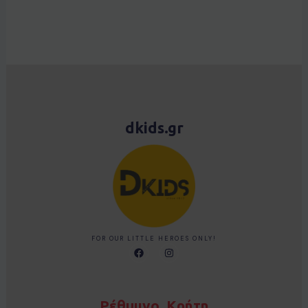
dkids.gr
FOR OUR LITTLE HEROES ONLY!
F
I
a
n
c
s
e
t
b
a
o
g
Ρέθυμνο, Κρήτη
o
r