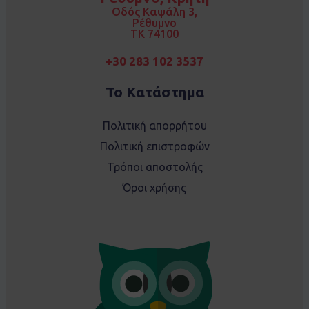
k
a
Οδός Καψάλη 3,
m
Ρέθυμνο
TK 74100
+30 283 102 3537
Το Κατάστημα
Πολιτική απορρήτου
Πολιτική επιστροφών
Τρόποι αποστολής
Όροι χρήσης