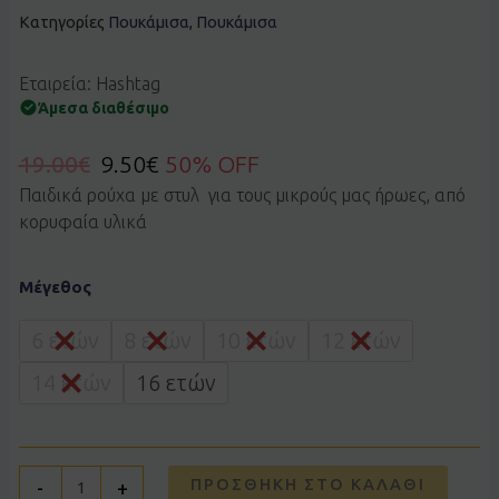
Κατηγορίες
Πουκάμισα
,
Πουκάμισα
Εταιρεία: Hashtag
Άμεσα διαθέσιμο
19.00
€
9.50
€
50% OFF
Παιδικά ρούχα με στυλ για τους μικρούς μας ήρωες, από
κορυφαία υλικά
Πουκάμισο
Μέγεθος
Hashtag
243748
ποσότητα
6 ετών
8 ετών
10 ετών
12 ετών
14 ετών
16 ετών
ΠΡΟΣΘΉΚΗ ΣΤΟ ΚΑΛΆΘΙ
-
+