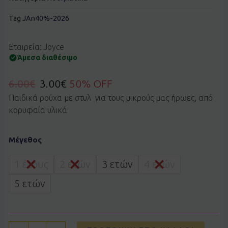
Tag
JAn40%-2026
Εταιρεία: Joyce
Άμεσα διαθέσιμο
6.00
€
3.00
€
50% OFF
Παιδικά ρούχα με στυλ για τους μικρούς μας ήρωες, από
κορυφαία υλικά
Ποδηλατικό
Μέγεθος
basic
Joyce
2411852
1 έτους
2 ετών
3 ετών
4 ετών
κοραλλί
ποσότητα
5 ετών