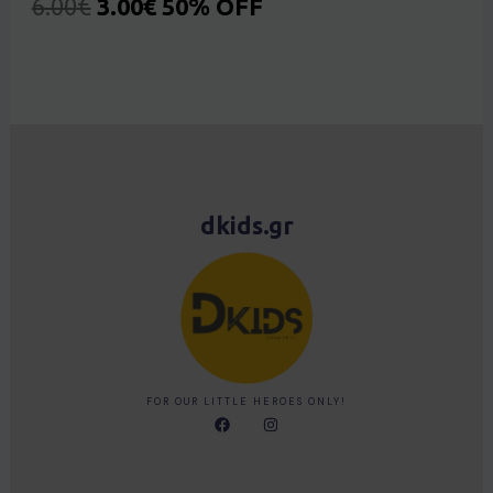
6.00
€
3.00
€
50% OFF
dkids.gr
FOR OUR LITTLE HEROES ONLY!
F
I
a
n
c
s
e
t
b
a