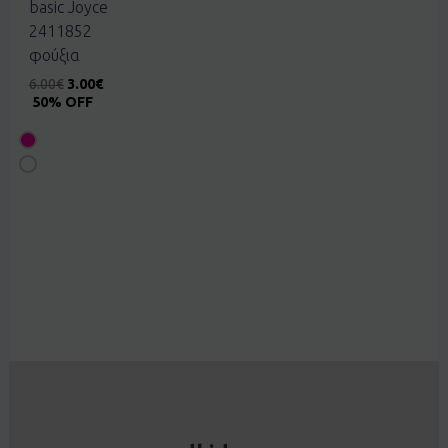
basic Joyce
2411852
φούξια
6.00
€
3.00
€
50% OFF