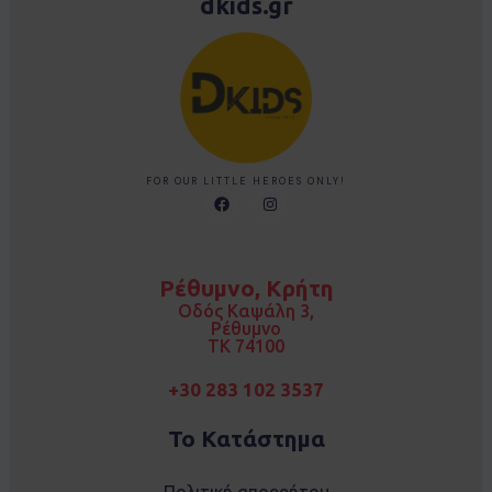
dkids.gr
FOR OUR LITTLE HEROES ONLY!
F
I
a
n
c
s
e
t
b
a
o
g
Ρέθυμνο, Κρήτη
o
r
k
a
Οδός Καψάλη 3,
m
Ρέθυμνο
TK 74100
+30 283 102 3537
Το Κατάστημα