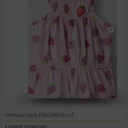
Ολόσωμο σορτς Ebita 266516 ροζ
ΚΩΔΙΚΟΣ:
KE266516P