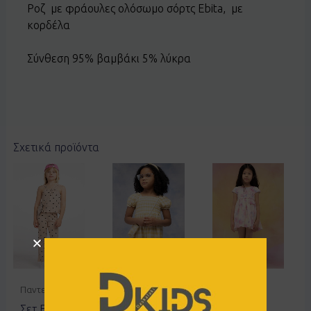
Ροζ με φράουλες ολόσωμο σόρτς Ebita, με
κορδέλα
Σύνθεση 95% βαμβάκι 5% λύκρα
Σχετικά προϊόντα
Παντελόνια
Φορέματα
Φορέματα
Σετ EBITA
Φόρεμα
Φόρεμα