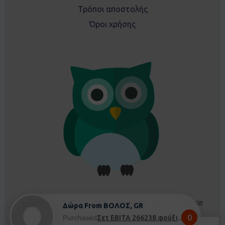
Τρόποι αποστολής
Όροι χρήσης
Δώρα From ΒΟΛΟΣ, GR
0
Purchased
Σετ EBITA 266238 φούξια - 5 ετών