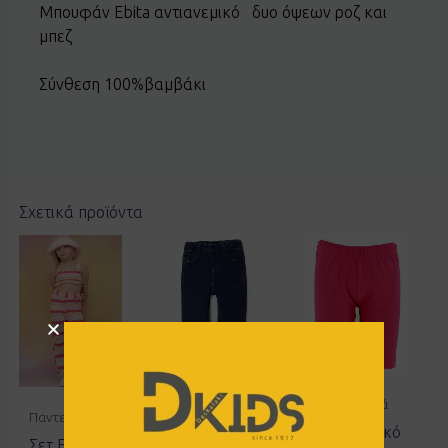
Μπουφάν Ebita αντιανεμικό δυο όψεων ροζ και
μπεζ
Σύνθεση 100%βαμβάκι
Σχετικά προϊόντα
Παντελόνια
Ποδηλατικά
Παντελόνια
Τζιν ZIPPY
Ποδηλατικό
Σετ EBITA