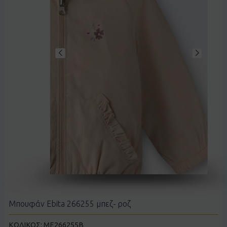
Μπουφάν Ebita 266255 μπεζ- ροζ
ΚΩΔΙΚΟΣ:
ME266255B