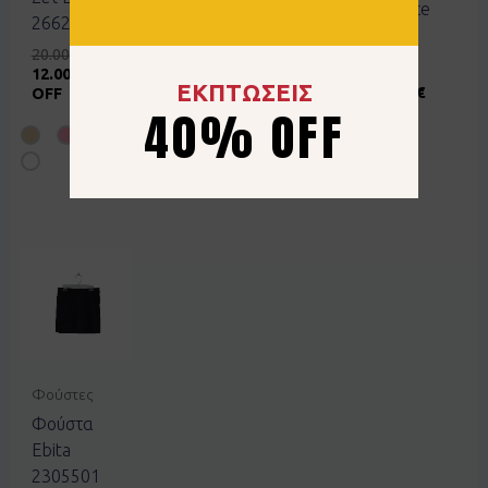
3106564500
basic Joyce
266207 ροζ
2411852
15.99
€
20.00
€
φούξια
12.00
€
40%
ΕΚΠΤΩΣΕΙΣ
6.00
€
3.00
€
OFF
40% OFF
50% OFF
Φούστες
Φούστα
Ebita
2305501