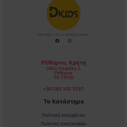
FOR OUR LITTLE HEROES ONLY!
F
I
a
n
c
s
e
t
b
a
o
g
Ρέθυμνο, Κρήτη
o
r
k
a
Οδός Καψάλη 3,
m
Ρέθυμνο
TK 74100
+30 283 102 3537
Το Κατάστημα
Πολιτική απορρήτου
Πολιτική επιστροφών