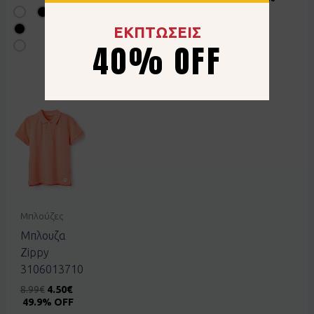
OFF
ΕΚΠΤΩΣΕΙΣ
40% OFF
Μπλούζες
Μπλουζα
Zippy
3106013710
8.99
€
4.50
€
49.9% OFF