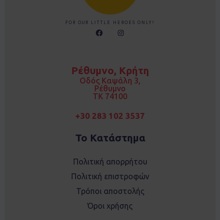
FOR OUR LITTLE HEROES ONLY!
F
I
a
n
c
s
e
t
b
a
o
g
Ρέθυμνο, Κρήτη
o
r
k
a
Οδός Καψάλη 3,
m
Ρέθυμνο
TK 74100
+30 283 102 3537
Το Κατάστημα
Πολιτική απορρήτου
Πολιτική επιστροφών
Τρόποι αποστολής
Όροι χρήσης