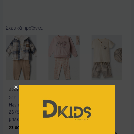
Σχετικά προϊόντα
Βρεφικά
Βρεφικά
Βερμούδες
Σετ
Σετ Ebita
Σετ
Hashtag
267517 ροζ
Hashtag
267623
266602
14.00
€
μπλε-καρώ
μπεζ
23.00
€
19.00
€
11.40
€
40%