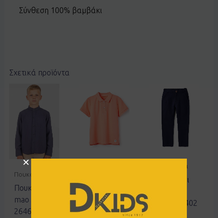
Σύνθεση 100% βαμβάκι
Σχετικά προϊόντα
Μπλούζες
Παντελόνια
Πουκάμισα
Μπλουζα
Παντελόνι
Πουκάμισο
Zippy
Zippy
mao Joyce
3106013710
3105909402
2646503
8.99
€
4.50
€
25.99
€