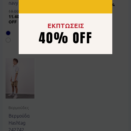
navy
49.9% OFF
13.00
€
50%
OFF
19.00
€
11.40
€
40%
OFF
ΕΚΠΤΩΣΕΙΣ
40% OFF
Βερμούδες
Βερμούδα
Hashtag
242742