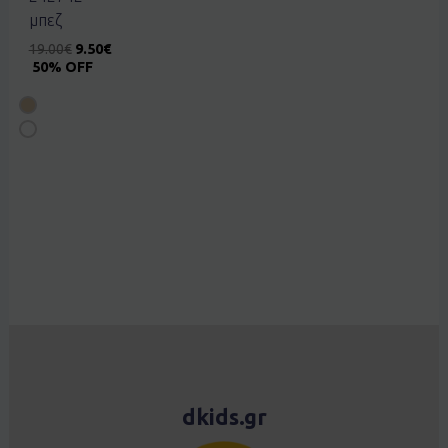
μπεζ
19.00
€
9.50
€
50% OFF
dkids.gr