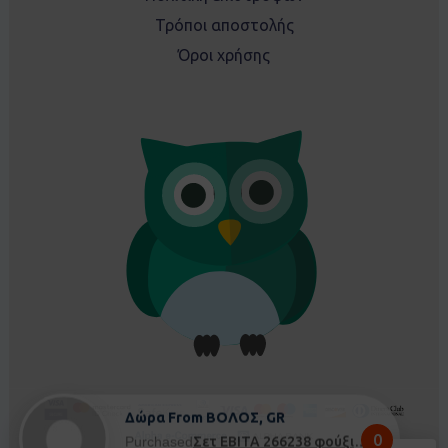
Τρόποι αποστολής
Όροι χρήσης
Δώρα From ΒΟΛΟΣ, GR
0
Purchased
Σετ EBITA 266238 φούξια - 5 ετών