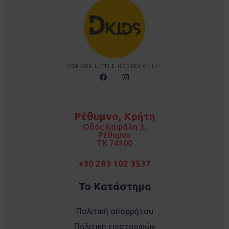
FOR OUR LITTLE HEROES ONLY!
F
I
a
n
c
s
e
t
b
a
o
g
Ρέθυμνο, Κρήτη
o
r
k
a
Οδός Καψάλη 3,
m
Ρέθυμνο
TK 74100
+30 283 102 3537
Το Κατάστημα
Πολιτική απορρήτου
Πολιτική επιστροφών