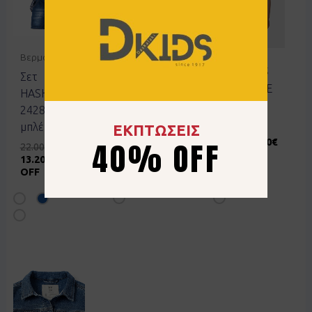
Βερμούδες
Βερμούδες
Βερμούδες
Σετ
Σετ JOYCE
Σετ JOYCE
HASHTAG
2612127
2612122
242813
άσπρο
γαλάζιο
μπλέ
ΕΚΠΤΩΣΕΙΣ
40% OFF
13.00
€
7.80
€
14.00
€
8.40
€
22.00
€
40% OFF
40% OFF
13.20
€
40%
OFF