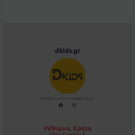
dkids.gr
FOR OUR LITTLE HEROES ONLY!
F
I
a
n
c
s
e
t
b
a
o
g
Ρέθυμνο, Κρήτη
o
r
k
a
Οδός Καψάλη 3,