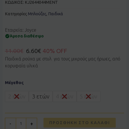
ΚΩΔΙΚΟΣ:
KJ2644044MENT
Κατηγορίες
Μπλούζες
,
Παιδικά
Εταιρεία: Joyce
Άμεσα διαθέσιμο
11.00
€
6.60
€
40% OFF
Παιδικά ρούχα με στυλ για τους μικρούς μας ήρωες, από
κορυφαία υλικά
Μπλούζα
Μέγεθος
JOYCE
2644044
μέντα
2 ετών
3 ετών
4 ετών
5 ετών
ποσότητα
ΠΡΟΣΘΉΚΗ ΣΤΟ ΚΑΛΆΘΙ
-
+