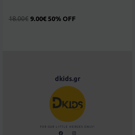
18.00
€
9.00
€
50% OFF
dkids.gr
FOR OUR LITTLE HEROES ONLY!
F
I