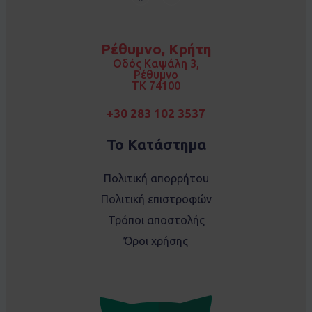
a
n
c
s
e
t
b
a
o
g
Ρέθυμνο, Κρήτη
o
r
k
a
Οδός Καψάλη 3,
m
Ρέθυμνο
TK 74100
+30 283 102 3537
Το Κατάστημα
Πολιτική απορρήτου
Πολιτική επιστροφών
Τρόποι αποστολής
Όροι χρήσης