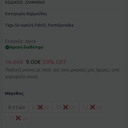
ΚΩΔΙΚΟΣ:
J2444406X
Κατηγορία
Βερμούδες
Tags
50-sum24
,
Feb25
,
FormEpoxiaka
Εταιρεία: Joyce
Άμεσα διαθέσιμο
18.00
€
9.00
€
50% OFF
Παιδικά ρούχα με στυλ για τους μικρούς μας ήρωες, από
κορυφαία υλικά
Βερμούδα
Μέγεθος
cargo
Joyce
2444406
6 ετών
8 ετών
10 ετών
12 ετών
χακί
ποσότητα
14 ετών