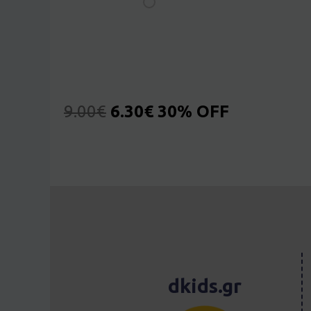
9.00
€
6.30
€
30% OFF
dkids.gr