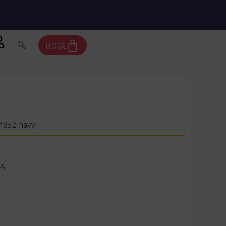
Cart
0.00
€
4852 navy
τς