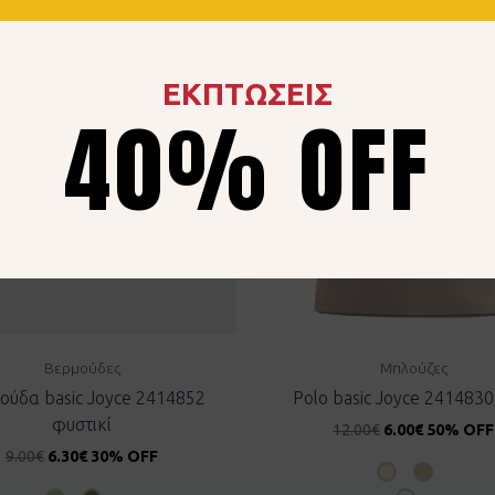
ΕΚΠΤΩΣΕΙΣ
40% OFF
Βερμούδες
Μπλούζες
ούδα basic Joyce 2414852
Polo basic Joyce 2414830
φυστικί
12.00
€
6.00
€
50% OFF
9.00
€
6.30
€
30% OFF