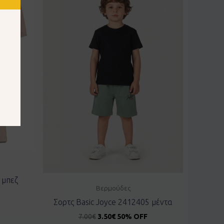
 μπεζ
Βερμούδες
Σορτς Basic Joyce 2412405 μέντα
7.00
€
3.50
€
50% OFF