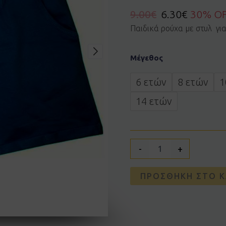
9.00
€
6.30
€
30% O
Παιδικά ρούχα με στυλ γι
Βερμούδα
Μέγεθος
basic
Joyce
2414852
6 ετών
8 ετών
1
navy
ποσότητα
14 ετών
-
+
ΠΡΟΣΘΉΚΗ ΣΤΟ Κ