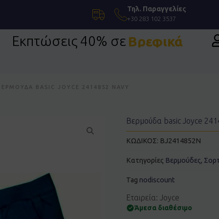
Τηλ. Παραγγελίες
+30 283 102 3537
Εκπτώσεις 40% σε
Βρεφικά
ΒΕΡΜΟΎΔΑ BASIC JOYCE 2414852 NAVY
Βερμούδα basic Joyce 241
ΚΩΔΙΚΟΣ:
BJ2414852N
Κατηγορίες
Βερμούδες
,
Σορ
Tag
nodiscount
Εταιρεία: Joyce
Άμεσα διαθέσιμο