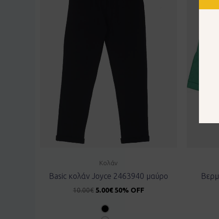
Κολάν
Basic κολάν Joyce 2463940 μαύρο
Βερμ
10.00
€
5.00
€
50% OFF