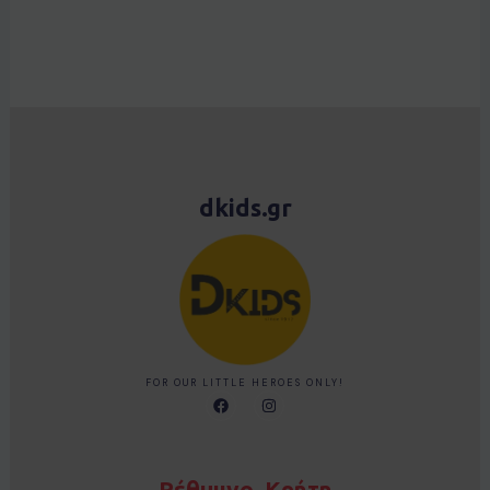
dkids.gr
FOR OUR LITTLE HEROES ONLY!
F
I
a
n
c
s
e
t
b
a
o
g
Ρέθυμνο, Κρήτη
o
r