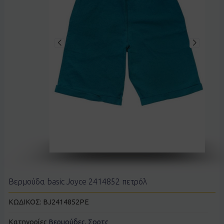
Βερμούδα basic Joyce 2414852 πετρόλ
ΚΩΔΙΚΟΣ:
BJ2414852PE
Κατηγορίες
Βερμούδες
,
Σορτς