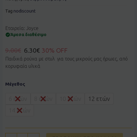
Tag
nodiscount
Εταιρεία: Joyce
Άμεσα διαθέσιμο
9.00
€
6.30
€
30% OFF
Παιδικά ρούχα με στυλ για τους μικρούς μας ήρωες, από
κορυφαία υλικά
Βερμούδα
Μέγεθος
basic
Joyce
2414852
6 ετών
8 ετών
10 ετών
12 ετών
πετρόλ
ποσότητα
14 ετών