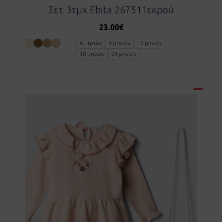
Σετ 3τμχ Ebita 267511εκρού
23.00
€
6 μηνών
9 μηνών
12 μηνών
18 μηνών
24 μηνών