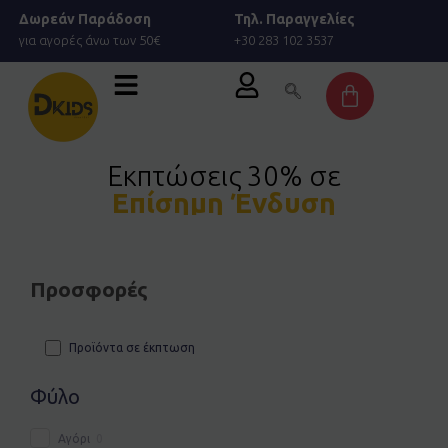
Μετάβαση
Δωρεάν Παράδοση
Τηλ. Παραγγελίες
στο
για αγορές άνω των 50€
+30 283 102 3537
περιεχόμενο
Cart
Εκπτώσεις 30% σε
Επίσημη Ένδυση
Προσφορές
Προϊόντα σε έκπτωση
Φύλο
Αγόρι
0