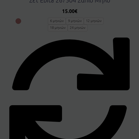
Σετ Ebita 267504 Σάπιο Μήλο
15.00
€
6 μηνών
9 μηνών
12 μηνών
18 μηνών
24 μηνών