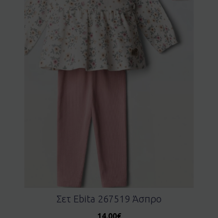
Σετ Ebita 267519 Άσπρο
14.00
€