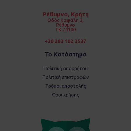
e
t
b
a
o
g
Ρέθυμνο, Κρήτη
o
r
k
a
Οδός Καψάλη 3,
m
Ρέθυμνο
TK 74100
+30 283 102 3537
Το Κατάστημα
Πολιτική απορρήτου
Πολιτική επιστροφών
Τρόποι αποστολής
Όροι χρήσης