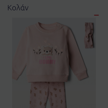
Κολάν