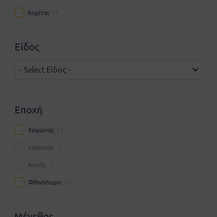
Κορίτσι
11
Είδος
Εποχή
Χειμώνας
11
Καλοκαίρι
0
Άνοιξη
0
Φθινόπωρο
11
Μέγεθος