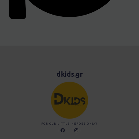
dkids.gr
FOR OUR LITTLE HEROES ONLY!
F
I
a
n
c
s