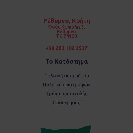
c
s
e
t
b
a
o
g
Ρέθυμνο, Κρήτη
o
r
k
a
Οδός Καψάλη 3,
m
Ρέθυμνο
TK 74100
+30 283 102 3537
Το Κατάστημα
Πολιτική απορρήτου
Πολιτική επιστροφών
Τρόποι αποστολής
Όροι χρήσης