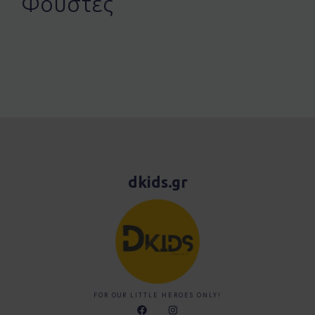
Φούστες
dkids.gr
FOR OUR LITTLE HEROES ONLY!
F
I
a
n