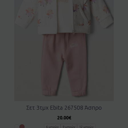
Σετ 3τμχ Ebita 267508 Άσπρο
20.00
€
6 μηνών
9 μηνών
12 μηνών