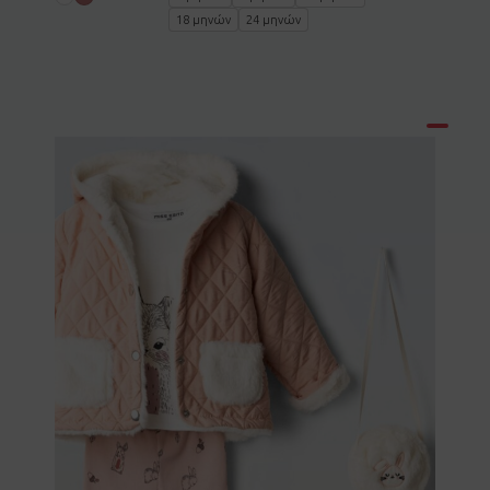
18 μηνών
24 μηνών