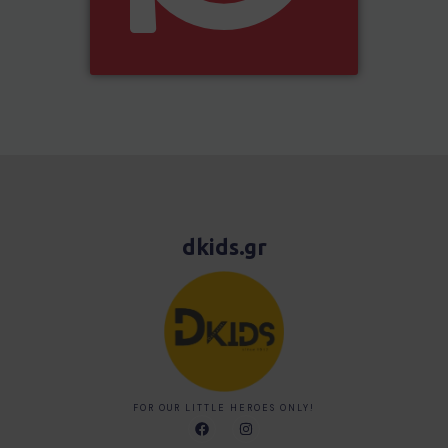
dkids.gr
FOR OUR LITTLE HEROES ONLY!
F
I
a
n