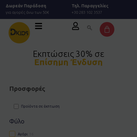
Μετάβαση
Δωρεάν Παράδοση
Τηλ. Παραγγελίες
στο
για αγορές άνω των 50€
+30 283 102 3537
περιεχόμενο
Cart
Εκπτώσεις 30% σε
Επίσημη Ένδυση
Προσφορές
Προϊόντα σε έκπτωση
Φύλο
Αγόρι
16