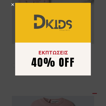
Σετ 3τμχ Ebita 267512 Σομόν
ΕΚΠΤΩΣΕΙΣ
40% OFF
23.00
€
6 μηνών
9 μηνών
12 μηνών
18 μηνών
24 μηνών