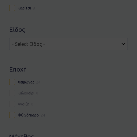
Κορίτσι
8
Είδος
Εποχή
Χειμώνας
24
Καλοκαίρι
0
Άνοιξη
0
Φθινόπωρο
24
Μέγεθος