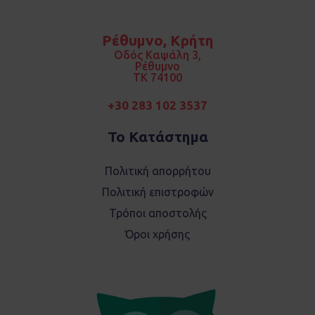
c
s
e
t
b
a
o
g
Ρέθυμνο, Κρήτη
o
r
k
a
Οδός Καψάλη 3,
m
Ρέθυμνο
TK 74100
+30 283 102 3537
Το Κατάστημα
Πολιτική απορρήτου
Πολιτική επιστροφών
Τρόποι αποστολής
Όροι χρήσης