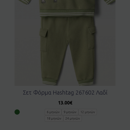
Σετ Φόρμα Hashtag 267602 Λαδί
13.00
€
6 μηνών
9 μηνών
12 μηνών
18 μηνών
24 μηνών