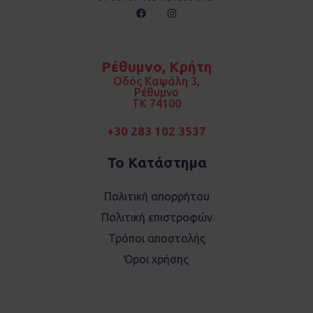
F
I
a
n
c
s
e
t
b
a
o
g
Ρέθυμνο, Κρήτη
o
r
k
a
Οδός Καψάλη 3,
m
Ρέθυμνο
TK 74100
+30 283 102 3537
Το Κατάστημα
Πολιτική απορρήτου
Πολιτική επιστροφών
Τρόποι αποστολής
Όροι χρήσης