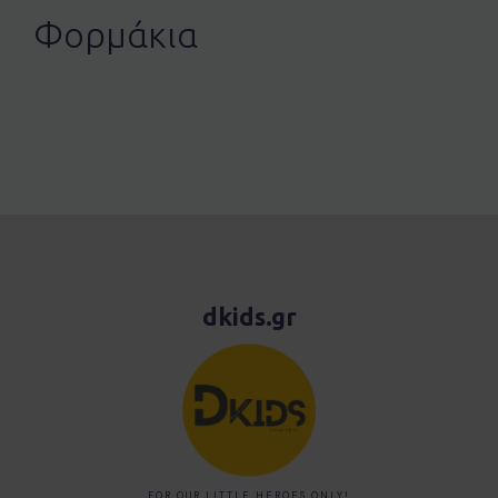
Φορμάκια
dkids.gr
FOR OUR LITTLE HEROES ONLY!