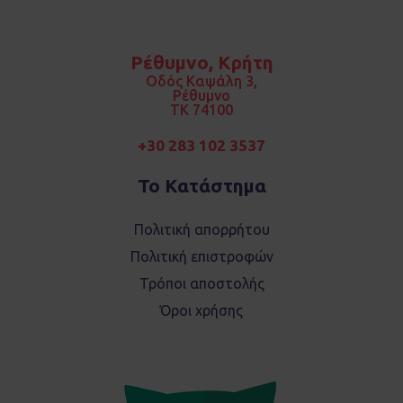
F
I
a
n
c
s
e
t
b
a
o
g
Ρέθυμνο, Κρήτη
o
r
k
a
Οδός Καψάλη 3,
m
Ρέθυμνο
TK 74100
+30 283 102 3537
Το Κατάστημα
Πολιτική απορρήτου
Πολιτική επιστροφών
Τρόποι αποστολής
Όροι χρήσης