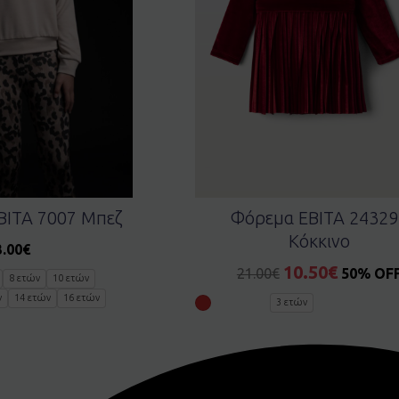
BITA 7007 Μπεζ
Φόρεμα EBITA 24329
Κόκκινο
3.00
€
10.50
€
21.00
€
50% OF
8 ετών
10 ετών
ν
14 ετών
16 ετών
3 ετών