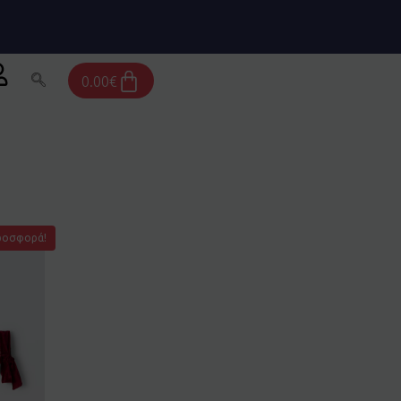
Cart
0.00
€
ροσφορά!