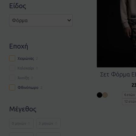
Είδος
Εποχή
Χειμώνας
2
Καλοκαίρι
0
Σετ Φόρμα E
Άνοιξη
0
2
Φθινόπωρο
2
6 ετών
12 ετώ
Μέγεθος
0 μηνών
0
3 μηνών
0