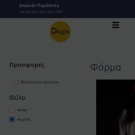
Μετάβαση
Δωρεάν Παράδοση
στο
για αγορές άνω των 50€
περιεχόμενο
Προσφορές
Φόρμα
Προϊόντα σε έκπτωση
Φύλο
Αγόρι
1
Κορίτσι
2