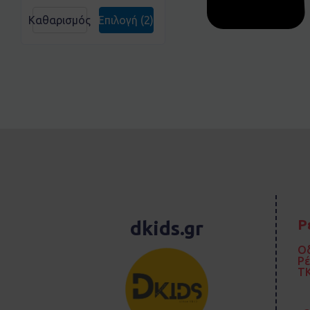
Καθαρισμός
Επιλογή
(2)
Ρ
dkids.gr
Οδ
Ρ
TK