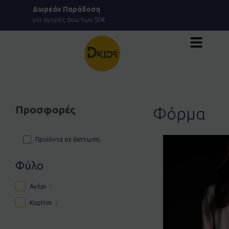
Μετάβαση
Δωρεάν Παράδοση
στο
για αγορές άνω των 50€
περιεχόμενο
Προσφορές
Φόρμα
Προϊόντα σε έκπτωση
Φύλο
Αγόρι
1
Κορίτσι
2