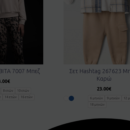
BITA 7007 Μπεζ
Σετ Hashtag 267623 Μπ
Καρώ
3.00
€
23.00
€
8 ετών
10 ετών
ν
14 ετών
16 ετών
6 μηνών
9 μηνών
12 
18 μηνών