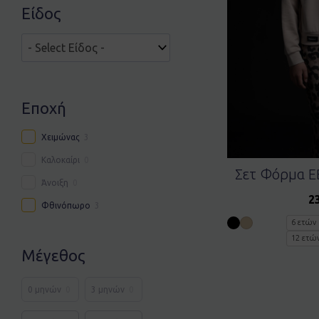
Είδος
Εποχή
Χειμώνας
3
Καλοκαίρι
0
Σετ Φόρμα E
Άνοιξη
0
2
Φθινόπωρο
3
6 ετών
12 ετώ
Μέγεθος
0 μηνών
0
3 μηνών
0