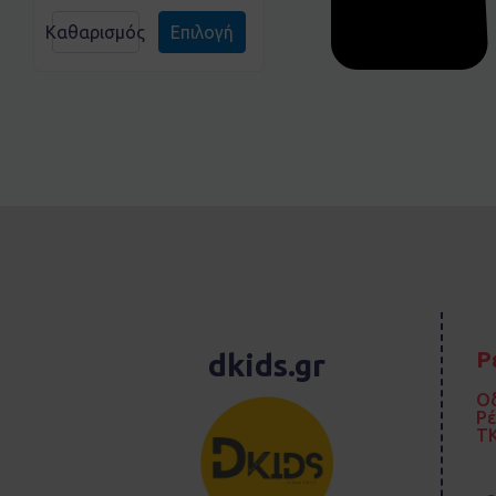
Καθαρισμός
Επιλογή
Ρ
dkids.gr
Οδ
Ρ
TK