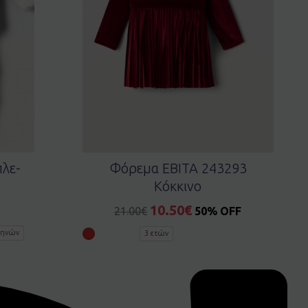
λε-
Φόρεμα EBITA 243293
Κόκκινο
10.50
€
21.00
€
50% OFF
μηνών
3 ετών