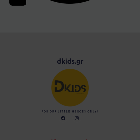
dkids.gr
FOR OUR LITTLE HEROES ONLY!
F
I
a
n
c
s
e
t
b
a
o
g