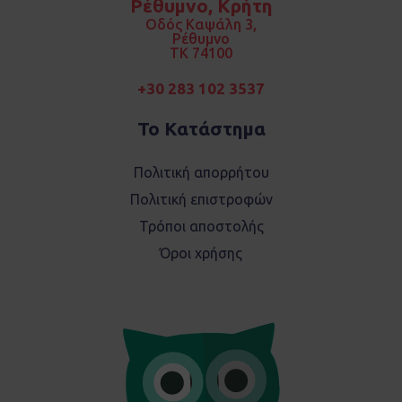
Ρέθυμνο, Κρήτη
o
r
k
a
Οδός Καψάλη 3,
m
Ρέθυμνο
TK 74100
+30 283 102 3537
Το Κατάστημα
Πολιτική απορρήτου
Πολιτική επιστροφών
Τρόποι αποστολής
Όροι χρήσης