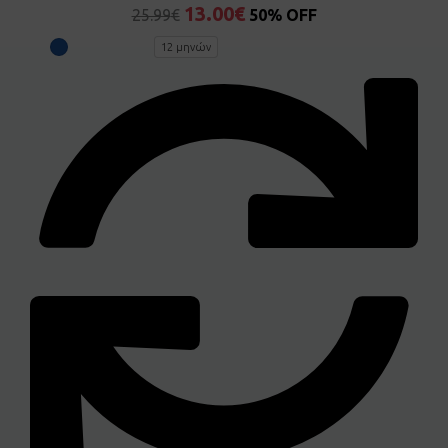
13.00
€
25.99
€
50% OFF
12 μηνών