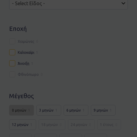
Εποχή
Χειμώνας
0
Καλοκαίρι
1
Άνοιξη
1
Φθινόπωρο
0
Μέγεθος
0 μηνών
1
3 μηνών
1
6 μηνών
1
9 μηνών
1
12 μηνών
1
18 μηνών
0
24 μηνών
0
1 έτους
0