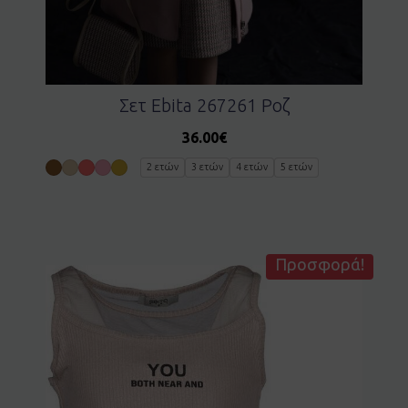
Σετ Ebita 267261 Ροζ
36.00
€
2 ετών
3 ετών
4 ετών
5 ετών
Προσφορά!