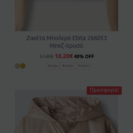
Ζακέτα Μπολερό Ebita 266053
Μπεζ-Χρυσό
10.20
€
17.00
€
40% OFF
6 ετών
8 ετών
14 ετών
Προσφορά!