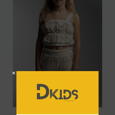
Σετ EBITA 266040 Μπεζ-Χρυσό