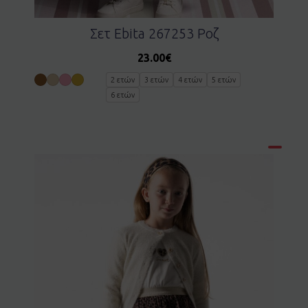
Σετ Ebita 267253 Ροζ
23.00
€
2 ετών
3 ετών
4 ετών
5 ετών
6 ετών