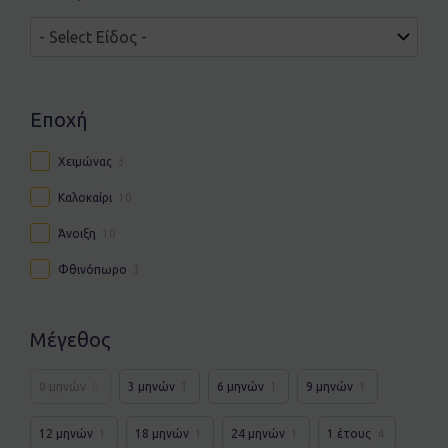
Εποχή
Χειμώνας
3
Καλοκαίρι
10
Άνοιξη
10
Φθινόπωρο
3
Μέγεθος
0 μηνών
0
3 μηνών
1
6 μηνών
1
9 μηνών
1
12 μηνών
1
18 μηνών
1
24 μηνών
1
1 έτους
4