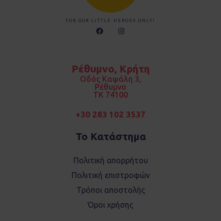
FOR OUR LITTLE HEROES ONLY!
F
I
a
n
c
s
e
t
b
a
o
g
Ρέθυμνο, Κρήτη
o
r
k
a
Οδός Καψάλη 3,
m
Ρέθυμνο
TK 74100
+30 283 102 3537
Το Κατάστημα
Πολιτική απορρήτου
Πολιτική επιστροφών
Τρόποι αποστολής
Όροι χρήσης