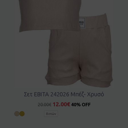
Σετ EBITA 242026 Μπέζ- Χρυσό
12.00
€
20.00
€
40% OFF
8 ετών