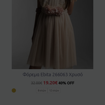
Φόρεμα Ebita 266063 Χρυσό
19.20
€
32.00
€
40% OFF
8 ετών
12 ετών