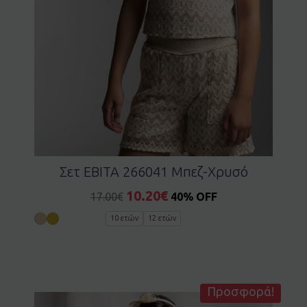
Σετ EBITA 266041 Μπεζ-Χρυσό
10.20
€
17.00
€
40% OFF
10 ετών
12 ετών
Προσφορά!