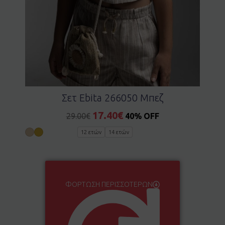
Σετ Ebita 266050 Μπεζ
17.40
€
29.00
€
40% OFF
12 ετών
14 ετών
ΦΌΡΤΩΣΗ ΠΕΡΙΣΣΌΤΕΡΩΝ