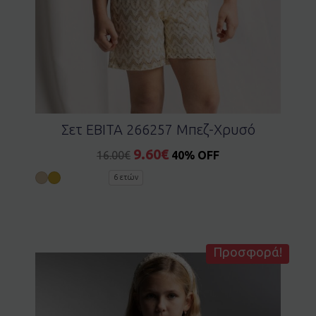
Σετ EBITA 266257 Μπεζ-Χρυσό
9.60
€
16.00
€
40% OFF
6 ετών
Προσφορά!