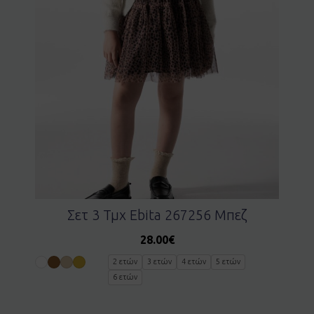
Σετ 3 Τμχ Ebita 267256 Μπεζ
28.00
€
2 ετών
3 ετών
4 ετών
5 ετών
6 ετών