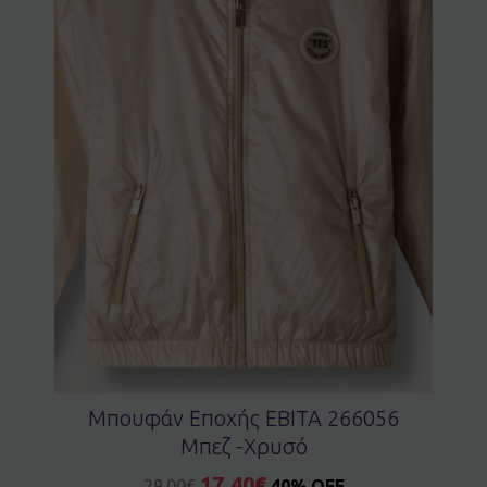
Mπουφάν Εποχής EBITA 266056
Μπεζ -χρυσό
17.40
€
29.00
€
40% OFF